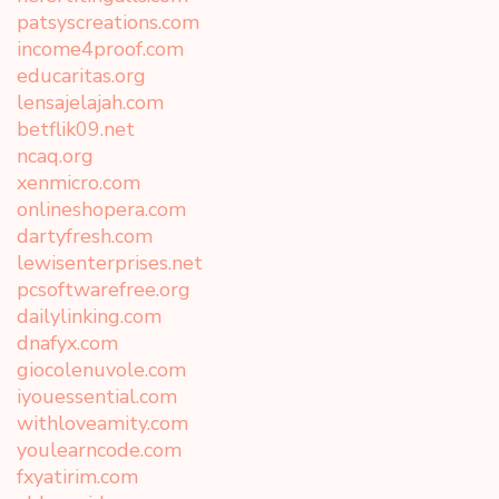
patsyscreations.com
income4proof.com
educaritas.org
lensajelajah.com
betflik09.net
ncaq.org
xenmicro.com
onlineshopera.com
dartyfresh.com
lewisenterprises.net
pcsoftwarefree.org
dailylinking.com
dnafyx.com
giocolenuvole.com
iyouessential.com
withloveamity.com
youlearncode.com
fxyatirim.com