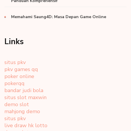
Panduan Komprehensif
Memahami Saung4D: Masa Depan Game Online
Links
situs pkv
pkv games qq
poker online
pokerqq
bandar judi bola
situs slot maxwin
demo slot
mahjong demo
situs pkv
live draw hk lotto