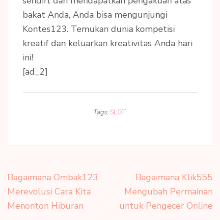
sendiri, dan mendapatkan pengakuan atas
bakat Anda, Anda bisa mengunjungi
Kontes123. Temukan dunia kompetisi
kreatif dan keluarkan kreativitas Anda hari
ini!
[ad_2]
Tags:
SLOT
Post
Bagaimana Ombak123
Bagaimana Klik555
navigation
Merevolusi Cara Kita
Mengubah Permainan
Menonton Hiburan
untuk Pengecer Online