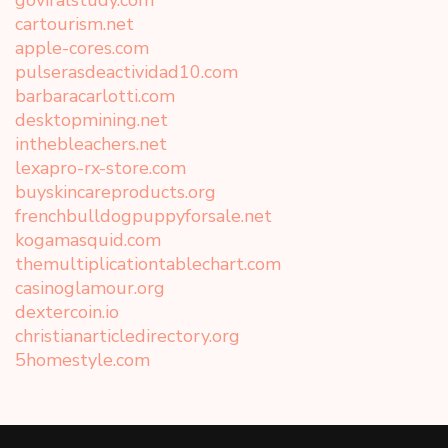
cartourism.net
apple-cores.com
pulserasdeactividad10.com
barbaracarlotti.com
desktopmining.net
inthebleachers.net
lexapro-rx-store.com
buyskincareproducts.org
frenchbulldogpuppyforsale.net
kogamasquid.com
themultiplicationtablechart.com
casinoglamour.org
dextercoin.io
christianarticledirectory.org
5homestyle.com