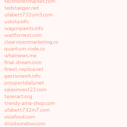
technonetmarket.com
tedstanger.net
ufabett732um3.com
uskola.info
wagonpaints.info
waitfornext.com
clearvisionmarketing.co
quantum-code.co
whatnews.me
final-dream.com
finest-replica.net
gestioneinh.info
prosportdaily.net
salesinvest22.com
teseract.org
trendy-ama-shop.com
ufabett732m7.com
visiofood.com
droidwindow.com