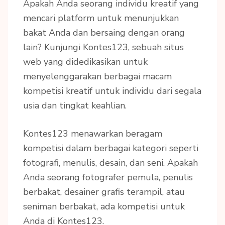
Apakah Anda seorang individu kreatif yang
mencari platform untuk menunjukkan
bakat Anda dan bersaing dengan orang
lain? Kunjungi Kontes123, sebuah situs
web yang didedikasikan untuk
menyelenggarakan berbagai macam
kompetisi kreatif untuk individu dari segala
usia dan tingkat keahlian.
Kontes123 menawarkan beragam
kompetisi dalam berbagai kategori seperti
fotografi, menulis, desain, dan seni. Apakah
Anda seorang fotografer pemula, penulis
berbakat, desainer grafis terampil, atau
seniman berbakat, ada kompetisi untuk
Anda di Kontes123.