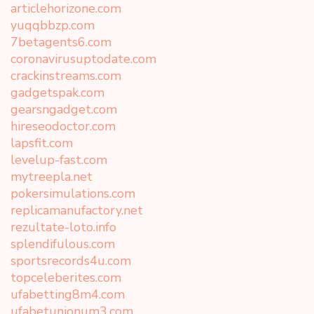
articlehorizone.com
yuqqbbzp.com
7betagents6.com
coronavirusuptodate.com
crackinstreams.com
gadgetspak.com
gearsngadget.com
hireseodoctor.com
lapsfit.com
levelup-fast.com
mytreepla.net
pokersimulations.com
replicamanufactory.net
rezultate-loto.info
splendifulous.com
sportsrecords4u.com
topceleberites.com
ufabetting8m4.com
ufabetunionum3.com