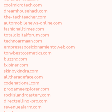
coolmicrotech.com
dreamhousehack.com
the-techteacher.com
automobilenews-online.com
fashionalltimes.com
totaldigitalforum.com
technoarmaan.com
empresasposicionamientoweb.com
tonybestcosmetics.com
buzznc.com
fxjoiner.com
skinbykindra.com
alltherageface.com
codenational.com
progameexplorer.com
rockislandroastery.com
directselling-pro.com
revenuealarm.com