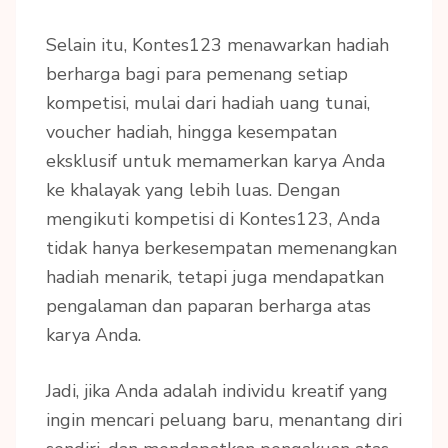
Selain itu, Kontes123 menawarkan hadiah
berharga bagi para pemenang setiap
kompetisi, mulai dari hadiah uang tunai,
voucher hadiah, hingga kesempatan
eksklusif untuk memamerkan karya Anda
ke khalayak yang lebih luas. Dengan
mengikuti kompetisi di Kontes123, Anda
tidak hanya berkesempatan memenangkan
hadiah menarik, tetapi juga mendapatkan
pengalaman dan paparan berharga atas
karya Anda.
Jadi, jika Anda adalah individu kreatif yang
ingin mencari peluang baru, menantang diri