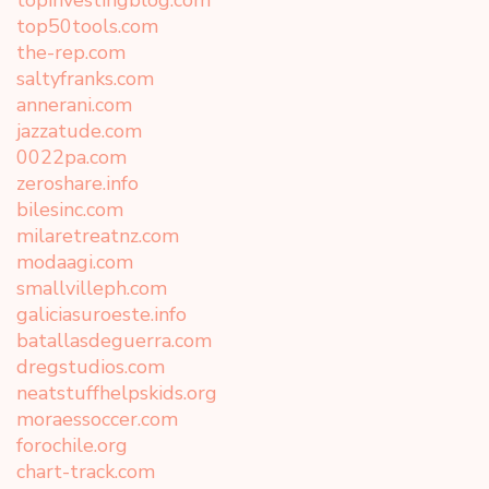
top50tools.com
the-rep.com
saltyfranks.com
annerani.com
jazzatude.com
0022pa.com
zeroshare.info
bilesinc.com
milaretreatnz.com
modaagi.com
smallvilleph.com
galiciasuroeste.info
batallasdeguerra.com
dregstudios.com
neatstuffhelpskids.org
moraessoccer.com
forochile.org
chart-track.com