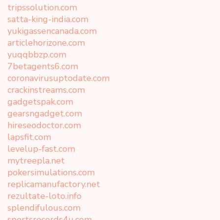
tripssolution.com
satta-king-india.com
yukigassencanada.com
articlehorizone.com
yuqqbbzp.com
7betagents6.com
coronavirusuptodate.com
crackinstreams.com
gadgetspak.com
gearsngadget.com
hireseodoctor.com
lapsfit.com
levelup-fast.com
mytreepla.net
pokersimulations.com
replicamanufactory.net
rezultate-loto.info
splendifulous.com
sportsrecords4u.com