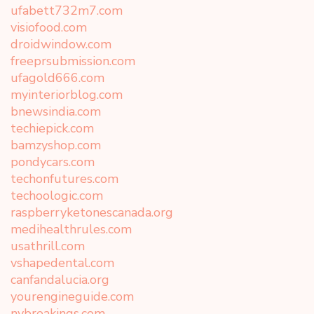
ufabett732m7.com
visiofood.com
droidwindow.com
freeprsubmission.com
ufagold666.com
myinteriorblog.com
bnewsindia.com
techiepick.com
bamzyshop.com
pondycars.com
techonfutures.com
techoologic.com
raspberryketonescanada.org
medihealthrules.com
usathrill.com
vshapedental.com
canfandalucia.org
yourengineguide.com
nybreakings.com