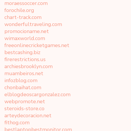
moraessoccer.com
forochile.org
chart-track.com
wonderfultraveling.com
promocioname.net
wimaxworld.com
freeonlinecricketgames.net
bestcashing.biz
firerestrictions.us
archiesbrooklyn.com
muambeiros.net
infozblog.com
chonbaihat.com
elblogdeoscargonzalez.com
webpromote.net
steroids-store.co
arteydecoracion.net
fithog.com
bestlaptopbestmonitor.com