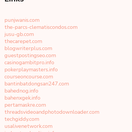
punjwanis.com
the-parcs-clematiscondos.com
jusu-gb.com
thecarepet.com
blogwriterplus.com
guestpostingseo.com
casinogambitpro.info
pokerplaymasters.info
courseoncourse.com
bantinbatdongsan247.com
bahednog.info
bahenxgek.info
pertamaskre.com
threadsvideoandphotodownloader.com
techgiddy.com
usalivenetwork.com