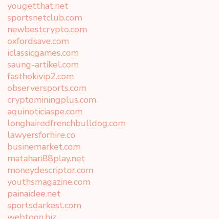
yougetthat.net
sportsnetclub.com
newbestcrypto.com
oxfordsave.com
iclassicgames.com
saung-artikel.com
fasthokivip2.com
observersports.com
cryptominingplus.com
aquinoticiaspe.com
longhairedfrenchbulldog.com
lawyersforhire.co
businemarket.com
matahari88play.net
moneydescriptor.com
youthsmagazine.com
painaidee.net
sportsdarkest.com
webtoon.biz