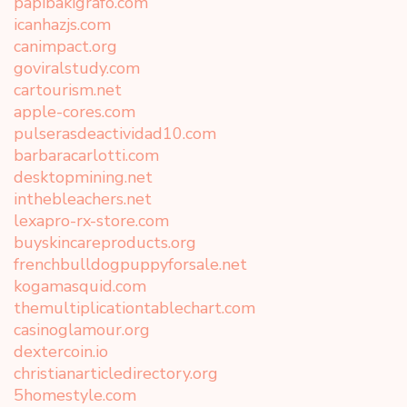
papibakigrafo.com
icanhazjs.com
canimpact.org
goviralstudy.com
cartourism.net
apple-cores.com
pulserasdeactividad10.com
barbaracarlotti.com
desktopmining.net
inthebleachers.net
lexapro-rx-store.com
buyskincareproducts.org
frenchbulldogpuppyforsale.net
kogamasquid.com
themultiplicationtablechart.com
casinoglamour.org
dextercoin.io
christianarticledirectory.org
5homestyle.com