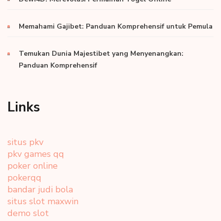
Memahami Gajibet: Panduan Komprehensif untuk Pemula
Temukan Dunia Majestibet yang Menyenangkan:
Panduan Komprehensif
Links
situs pkv
pkv games qq
poker online
pokerqq
bandar judi bola
situs slot maxwin
demo slot