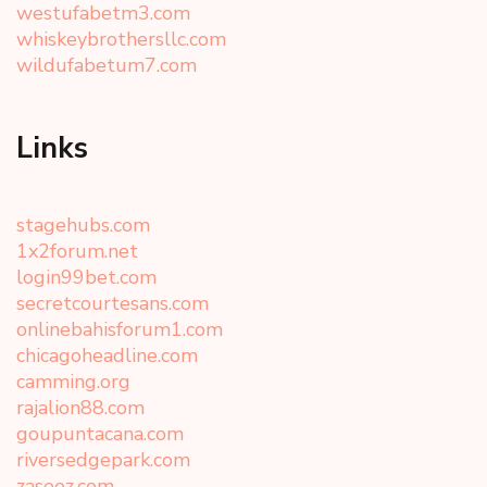
westufabetm3.com
whiskeybrothersllc.com
wildufabetum7.com
Links
stagehubs.com
1x2forum.net
login99bet.com
secretcourtesans.com
onlinebahisforum1.com
chicagoheadline.com
camming.org
rajalion88.com
goupuntacana.com
riversedgepark.com
zaseez.com