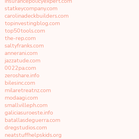
insurancepolicyexpert.com
statkeycompany.com
carolinadeckbuilders.com
topinvestingblog.com
top50tools.com
the-rep.com
saltyfranks.com
annerani.com
jazzatude.com
0022pa.com
zeroshare.info
bilesinc.com
milaretreatnz.com
modaagi.com
smallvilleph.com
galiciasuroeste.info
batallasdeguerra.com
dregstudios.com
neatstuffhelpskids.org