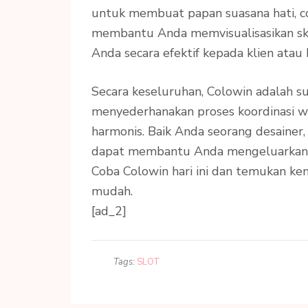
untuk membuat papan suasana hati, con
membantu Anda memvisualisasikan sk
Anda secara efektif kepada klien atau 
Secara keseluruhan, Colowin adalah s
menyederhanakan proses koordinasi w
harmonis. Baik Anda seorang desainer,
dapat membantu Anda mengeluarkan kr
Coba Colowin hari ini dan temukan ke
mudah.
[ad_2]
Tags:
SLOT