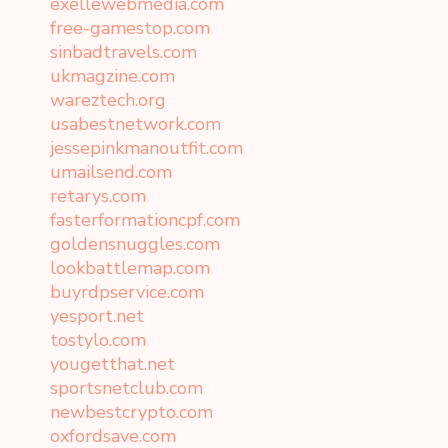
exellewebmedia.com
free-gamestop.com
sinbadtravels.com
ukmagzine.com
wareztech.org
usabestnetwork.com
jessepinkmanoutfit.com
umailsend.com
retarys.com
fasterformationcpf.com
goldensnuggles.com
lookbattlemap.com
buyrdpservice.com
yesport.net
tostylo.com
yougetthat.net
sportsnetclub.com
newbestcrypto.com
oxfordsave.com