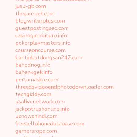
jusu-gb.com
thecarepet.com
blogwriterplus.com
guestpostingseo.com
casinogambitpro.info
pokerplaymasters.info
courseoncourse.com
bantinbatdongsan247.com
bahednog.info
bahenxgek.info
pertamaskre.com
threadsvideoandphotodownloader.com
techgiddy.com
usalivenetwork.com
jackpotrushonline.info
ucnewshindi.com
freecellphonedatabase.com
gamersrope.com