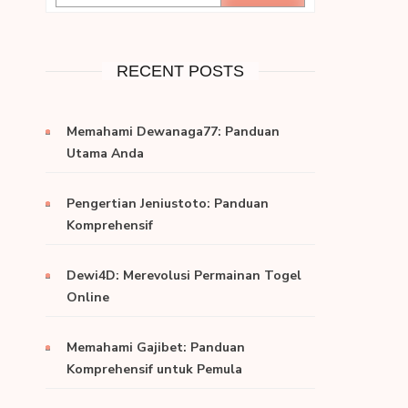
RECENT POSTS
Memahami Dewanaga77: Panduan
Utama Anda
Pengertian Jeniustoto: Panduan
Komprehensif
Dewi4D: Merevolusi Permainan Togel
Online
Memahami Gajibet: Panduan
Komprehensif untuk Pemula