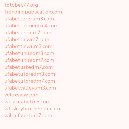
totobet77.org
trendingpublication.com
ufabettererum3.com
ufabettermentm4.com
ufabettersum7.com
ufabettinwm7.com
ufabettinwum3.com
ufabetunitedm3.com
ufabetunitedm7.com
ufabetuskedm7.com
ufabetutoredm3.com
ufabetutoredm7.com
ufabetvalleyum3.com
veloxview.com
westufabetm3.com
whiskeybrothersllc.com
wildufabetum7.com