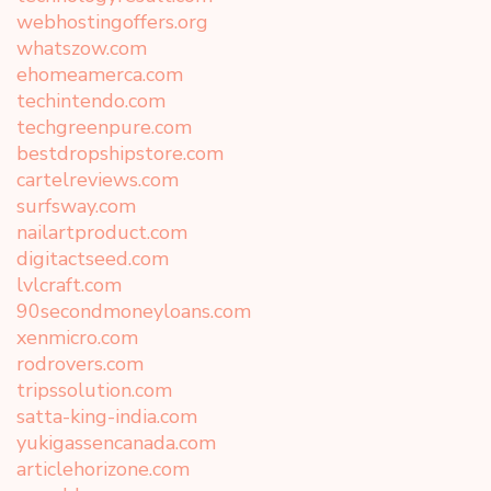
webhostingoffers.org
whatszow.com
ehomeamerca.com
techintendo.com
techgreenpure.com
bestdropshipstore.com
cartelreviews.com
surfsway.com
nailartproduct.com
digitactseed.com
lvlcraft.com
90secondmoneyloans.com
xenmicro.com
rodrovers.com
tripssolution.com
satta-king-india.com
yukigassencanada.com
articlehorizone.com