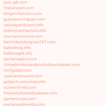
jusu-gb.com
thecarepet.com
blogwriterplus.com
guestpostingseo.com
casinogambitpro.info
pokerplaymasters.info
courseoncourse.com
bantinbatdongsan247.com
bahednog.info
bahenxgek.info
pertamaskre.com
threadsvideoandphotodownloader.com
techgiddy.com
usalivenetwork.com
jackpotrushonline.info
ucnewshindi.com
freecellphonedatabase.com
gamersrope.com
exellewebmedia.com