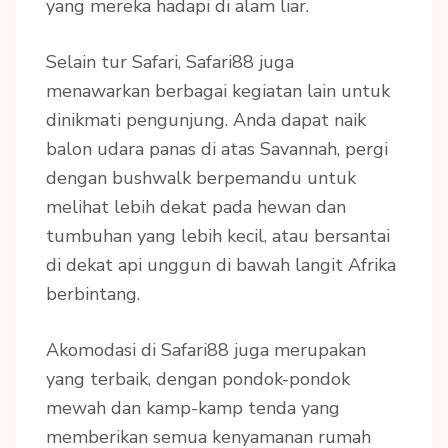
yang mereka hadapi di alam liar.
Selain tur Safari, Safari88 juga
menawarkan berbagai kegiatan lain untuk
dinikmati pengunjung. Anda dapat naik
balon udara panas di atas Savannah, pergi
dengan bushwalk berpemandu untuk
melihat lebih dekat pada hewan dan
tumbuhan yang lebih kecil, atau bersantai
di dekat api unggun di bawah langit Afrika
berbintang.
Akomodasi di Safari88 juga merupakan
yang terbaik, dengan pondok-pondok
mewah dan kamp-kamp tenda yang
memberikan semua kenyamanan rumah