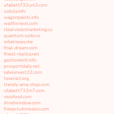
ufabett732um3.com
uskola.info
wagonpaints.info
waitfornext.com
clearvisionmarketing.co
quantum-code.co
whatnews.me
final-dream.com
finest-replica.net
gestioneinh.info
prosportdaily.net
salesinvest22.com
teseract.org
trendy-ama-shop.com
ufabett732m7.com
visiofood.com
droidwindow.com
freeprsubmission.com