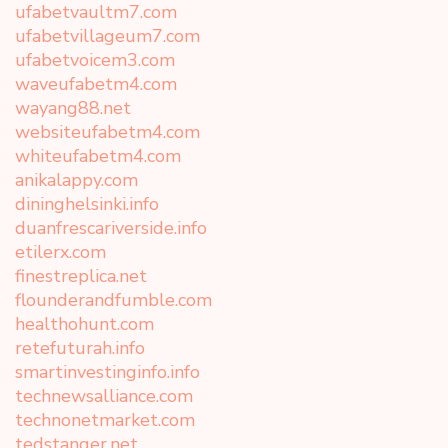
ufabetvaultm7.com
ufabetvillageum7.com
ufabetvoicem3.com
waveufabetm4.com
wayang88.net
websiteufabetm4.com
whiteufabetm4.com
anikalappy.com
dininghelsinki.info
duanfrescariverside.info
etilerx.com
finestreplica.net
flounderandfumble.com
healthohunt.com
retefuturah.info
smartinvestinginfo.info
technewsalliance.com
technonetmarket.com
tedstanger.net