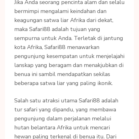
Jika Anda seorang pencinta alam dan selalu
bermimpi mengalami keindahan dan
keagungan satwa liar Afrika dari dekat,
maka Safari88 adalah tujuan yang
sempurna untuk Anda. Terletak di jantung
kota Afrika, Safari88 menawarkan
pengunjung kesempatan untuk menjelajahi
lanskap yang beragam dan menakjubkan di
benua ini sambil mendapatkan sekilas
beberapa satwa liar yang paling ikonik.
Salah satu atraksi utama Safari88 adalah
tur safari yang dipandu, yang membawa
pengunjung dalam perjalanan melalui
hutan belantara Afrika untuk mencari
hewan paling terkenal di benua itu. Dari