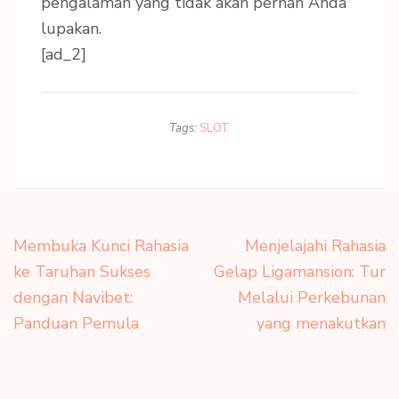
pengalaman yang tidak akan pernah Anda
lupakan.
[ad_2]
Tags:
SLOT
Post
Membuka Kunci Rahasia
Menjelajahi Rahasia
navigation
ke Taruhan Sukses
Gelap Ligamansion: Tur
dengan Navibet:
Melalui Perkebunan
Panduan Pemula
yang menakutkan