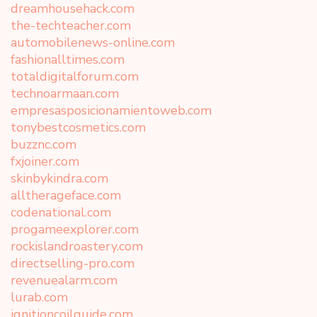
dreamhousehack.com
the-techteacher.com
automobilenews-online.com
fashionalltimes.com
totaldigitalforum.com
technoarmaan.com
empresasposicionamientoweb.com
tonybestcosmetics.com
buzznc.com
fxjoiner.com
skinbykindra.com
alltherageface.com
codenational.com
progameexplorer.com
rockislandroastery.com
directselling-pro.com
revenuealarm.com
lurab.com
ignitioncoilguide.com