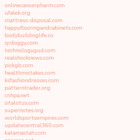
onlinecancerpharm.com
ufalek.org
mattress-disposal.com
happyflooringandcabinets.com
bodybuildinglife.co
qrdoggy.com
technologygud.com
realshocknews.com
pickgb.com
healthmistakes.com
ksfashiondresses.com
patterntrader.org
cnhpa.net
sitalotus.com
supernotes.org
worldsportsempires.com
updatecentral360.com
katamastah.com