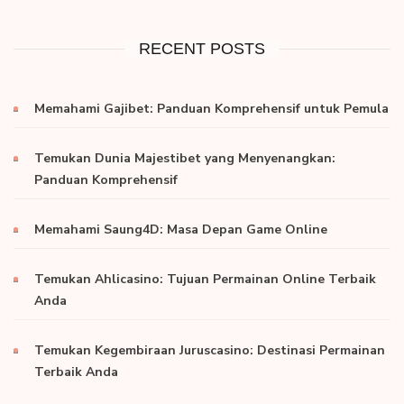
RECENT POSTS
Memahami Gajibet: Panduan Komprehensif untuk Pemula
Temukan Dunia Majestibet yang Menyenangkan:
Panduan Komprehensif
Memahami Saung4D: Masa Depan Game Online
Temukan Ahlicasino: Tujuan Permainan Online Terbaik
Anda
Temukan Kegembiraan Juruscasino: Destinasi Permainan
Terbaik Anda