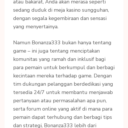
atau bakarat, Anda akan merasa seperti
sedang duduk di meja kasino sungguhan,
dengan segala kegembiraan dan sensasi
yang menyertainya.
Namun Bonanza333 bukan hanya tentang
game – ini juga tentang menciptakan
komunitas yang ramah dan inklusif bagi
para pemain untuk berkumpul dan berbagi
kecintaan mereka terhadap game. Dengan
tim dukungan pelanggan berdedikasi yang
tersedia 24/7 untuk membantu menjawab
pertanyaan atau permasalahan apa pun,
serta forum online yang aktif di mana para
pemain dapat terhubung dan berbagi tips
dan strategi, Bonanza333 lebih dari