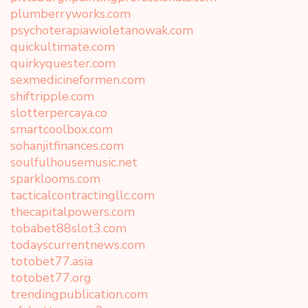
plumberryworks.com
psychoterapiawioletanowak.com
quickultimate.com
quirkyquester.com
sexmedicineformen.com
shiftripple.com
slotterpercaya.co
smartcoolbox.com
sohanjitfinances.com
soulfulhousemusic.net
sparklooms.com
tacticalcontractingllc.com
thecapitalpowers.com
tobabet88slot3.com
todayscurrentnews.com
totobet77.asia
totobet77.org
trendingpublication.com