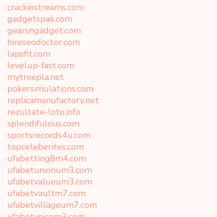
crackinstreams.com
gadgetspak.com
gearsngadget.com
hireseodoctor.com
lapsfit.com
levelup-fast.com
mytreepla.net
pokersimulations.com
replicamanufactory.net
rezultate-loto.info
splendifulous.com
sportsrecords4u.com
topceleberites.com
ufabetting8m4.com
ufabetunionum3.com
ufabetvalueum3.com
ufabetvaultm7.com
ufabetvillageum7.com
ufabetvoicem3.com