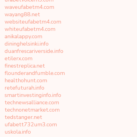
waveufabetm4.com
wayang88.net
websiteufabetm4.com
whiteufabetm4.com
anikalappy.com
dininghelsinki.info
duanfrescariverside.info
etilerx.com
finestreplica.net
flounderandfumble.com
healthohunt.com
retefuturah.info
smartinvestinginfo.info
technewsalliance.com
technonetmarket.com
tedstanger.net
ufabett732um3.com
uskola.info