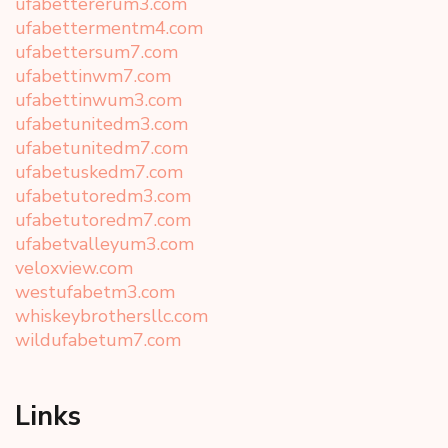
ufabettererum3.com
ufabettermentm4.com
ufabettersum7.com
ufabettinwm7.com
ufabettinwum3.com
ufabetunitedm3.com
ufabetunitedm7.com
ufabetuskedm7.com
ufabetutoredm3.com
ufabetutoredm7.com
ufabetvalleyum3.com
veloxview.com
westufabetm3.com
whiskeybrothersllc.com
wildufabetum7.com
Links