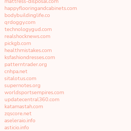
mattress-disposal.com
happyflooringandcabinets.com
bodybuildinglife.co
qrdoggy.com
technologygud.com
realshocknews.com
pickgb.com
healthmistakes.com
ksfashiondresses.com
patterntrader.org
cnhpa.net
sitalotus.com
supernotes.org
worldsportsempires.com
updatecentral360.com
katamastah.com
zqscore.net
aseleraio.info
asticio.info