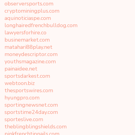
observersports.com
cryptominingplus.com
aquinoticiaspe.com
longhairedfrenchbulldog.com
lawyersforhire.co
businemarket.com
matahari88play.net
moneydescriptor.com
youthsmagazine.com
painaidee.net
sportsdarkest.com
webtoon.biz
thesportswires.com
hyungpro.com
sportingnewsnet.com
sportstime24day.com
sporteslive.com
theblingblingshields.com
pinkfrenchtipnails.com