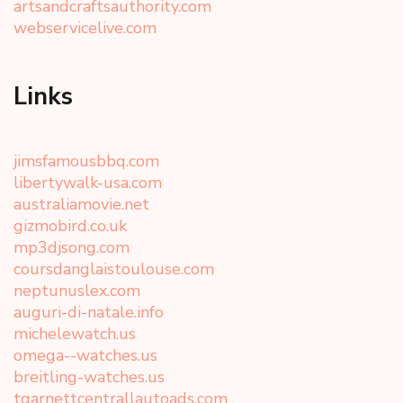
artsandcraftsauthority.com
webservicelive.com
Links
jimsfamousbbq.com
libertywalk-usa.com
australiamovie.net
gizmobird.co.uk
mp3djsong.com
coursdanglaistoulouse.com
neptunuslex.com
auguri-di-natale.info
michelewatch.us
omega--watches.us
breitling-watches.us
tgarnettcentrallautoads.com