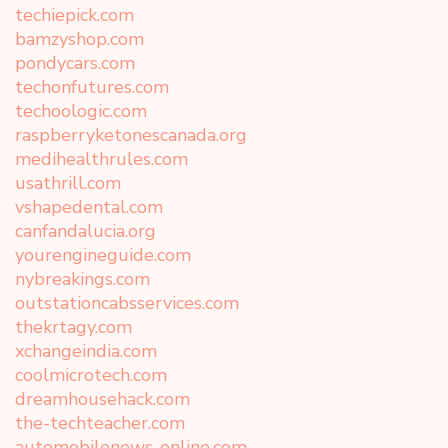
techiepick.com
bamzyshop.com
pondycars.com
techonfutures.com
techoologic.com
raspberryketonescanada.org
medihealthrules.com
usathrill.com
vshapedental.com
canfandalucia.org
yourengineguide.com
nybreakings.com
outstationcabsservices.com
thekrtagy.com
xchangeindia.com
coolmicrotech.com
dreamhousehack.com
the-techteacher.com
automobilenews-online.com