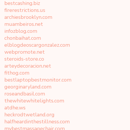
bestcashing.biz
firerestrictions.us
archiesbrooklyn.com
muambeiros.net
infozblog.com
chonbaihat.com
elblogdeoscargonzalez.com
webpromote.net
steroids-store.co
arteydecoracion.net
fithog.com
bestlaptopbestmonitor.com
georginaryland.com
roseandbasil.com
thewhitewhitelights.com
atdhe.ws
heckrodtwetland.org
halfheardinthestillness.com
mybestmassagechair.com