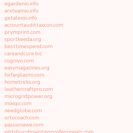
egardenio.info
arxteamio.info
getalexio.info
accountaudittaxcon.com
prymprint.com
sportkeeda.org
besttimespend.com
careandcure.biz
cogniyo.com
easymagazines.org
hirfanjilasmi.com
hometricks.org
leathercraftpro.com
microgridpower.org
mixiqo.com
needglobe.com
ortocoach.com
passionawe.com
pittsburghpaintingprofessionals.com