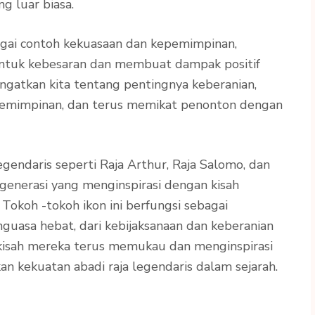
 luar biasa.
ebagai contoh kekuasaan dan kepemimpinan,
untuk kebesaran dan membuat dampak positif
ngatkan kita tentang pentingnya keberanian,
epemimpinan, dan terus memikat penonton dengan
legendaris seperti Raja Arthur, Raja Salomo, dan
, generasi yang menginspirasi dengan kisah
okoh -tokoh ikon ini berfungsi sebagai
uasa hebat, dari kebijaksanaan dan keberanian
 -kisah mereka terus memukau dan menginspirasi
n kekuatan abadi raja legendaris dalam sejarah.