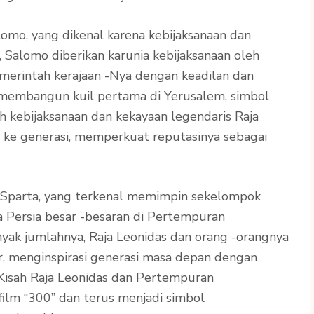
alomo, yang dikenal karena kebijaksanaan dan
 Salomo diberikan karunia kebijaksanaan oleh
erintah kerajaan -Nya dengan keadilan dan
n membangun kuil pertama di Yerusalem, simbol
h kebijaksanaan dan kekayaan legendaris Raja
i ke generasi, memperkuat reputasinya sebagai
ri Sparta, yang terkenal memimpin sekelompok
a Persia besar -besaran di Pertempuran
yak jumlahnya, Raja Leonidas dan orang -orangnya
, menginspirasi generasi masa depan dengan
Kisah Raja Leonidas dan Pertempuran
ilm “300” dan terus menjadi simbol