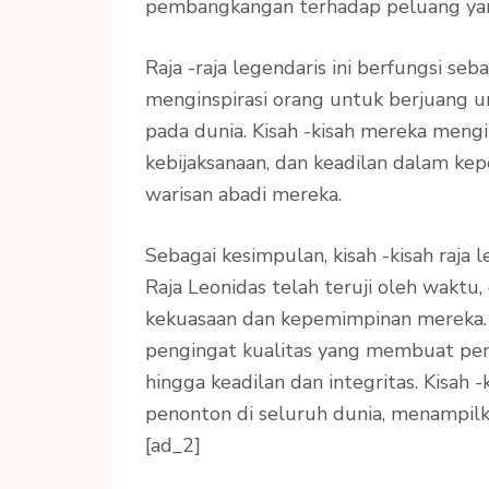
pembangkangan terhadap peluang yang
Raja -raja legendaris ini berfungsi s
menginspirasi orang untuk berjuang 
pada dunia. Kisah -kisah mereka mengi
kebijaksanaan, dan keadilan dalam k
warisan abadi mereka.
Sebagai kesimpulan, kisah -kisah raja 
Raja Leonidas telah teruji oleh waktu
kekuasaan dan kepemimpinan mereka. T
pengingat kualitas yang membuat peng
hingga keadilan dan integritas. Kisah
penonton di seluruh dunia, menampilka
[ad_2]