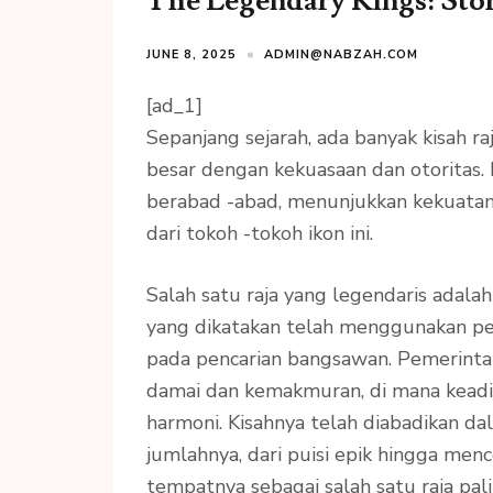
The Legendary Kings: Stor
JUNE 8, 2025
ADMIN@NABZAH.COM
[ad_1]
Sepanjang sejarah, ada banyak kisah r
besar dengan kekuasaan dan otoritas. 
berabad -abad, menunjukkan kekuatan
dari tokoh -tokoh ikon ini.
Salah satu raja yang legendaris adala
yang dikatakan telah menggunakan ped
pada pencarian bangsawan. Pemerinta
damai dan kemakmuran, di mana keadi
harmoni. Kisahnya telah diabadikan da
jumlahnya, dari puisi epik hingga me
tempatnya sebagai salah satu raja pali