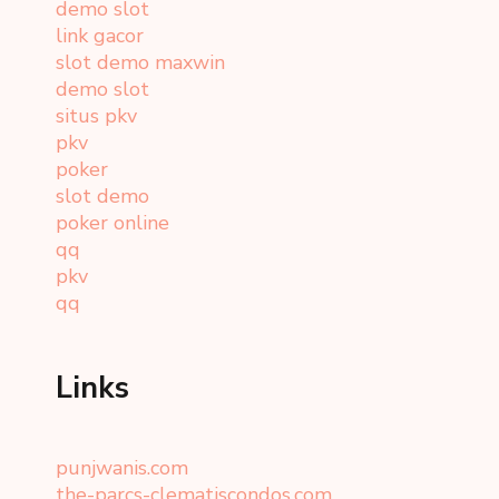
demo slot
link gacor
slot demo maxwin
demo slot
situs pkv
pkv
poker
slot demo
poker online
qq
pkv
qq
Links
punjwanis.com
the-parcs-clematiscondos.com