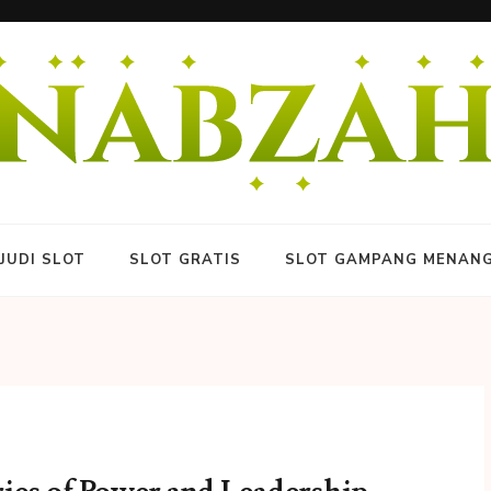
i dengan RTP Tertingg
uk peluang menang maksimal. Slot gacor ini menghadirkan hasil terbaik.
JUDI SLOT
SLOT GRATIS
SLOT GAMPANG MENAN
PG Soft