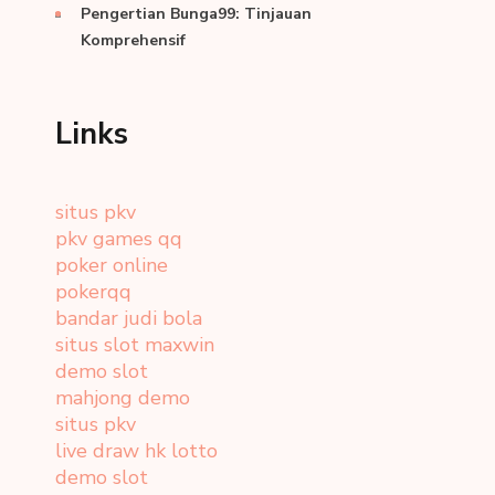
Pengertian Bunga99: Tinjauan
Komprehensif
Links
situs pkv
pkv games qq
poker online
pokerqq
bandar judi bola
situs slot maxwin
demo slot
mahjong demo
situs pkv
live draw hk lotto
demo slot