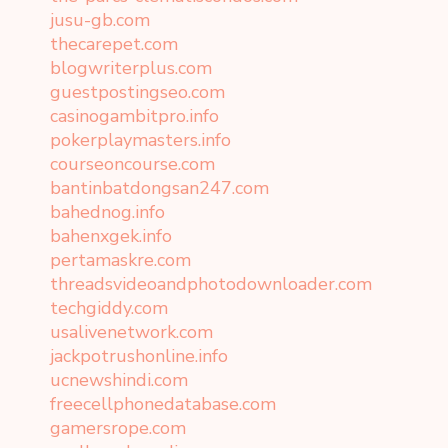
jusu-gb.com
thecarepet.com
blogwriterplus.com
guestpostingseo.com
casinogambitpro.info
pokerplaymasters.info
courseoncourse.com
bantinbatdongsan247.com
bahednog.info
bahenxgek.info
pertamaskre.com
threadsvideoandphotodownloader.com
techgiddy.com
usalivenetwork.com
jackpotrushonline.info
ucnewshindi.com
freecellphonedatabase.com
gamersrope.com