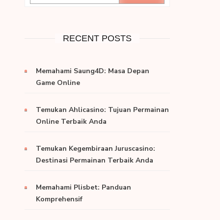
RECENT POSTS
Memahami Saung4D: Masa Depan
Game Online
Temukan Ahlicasino: Tujuan Permainan
Online Terbaik Anda
Temukan Kegembiraan Juruscasino:
Destinasi Permainan Terbaik Anda
Memahami Plisbet: Panduan
Komprehensif