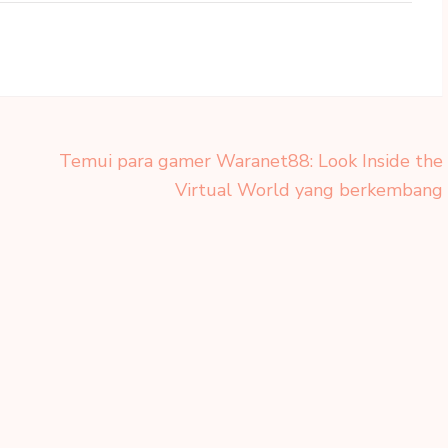
Temui para gamer Waranet88: Look Inside the
Virtual World yang berkembang