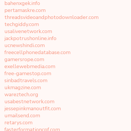
bahenxgek.info
pertamaskre.com
threadsvideoandphotodownloader.com
techgiddy.com
usalivenetwork.com
jackpotrushonline.info
ucnewshindi.com
freecellphonedatabase.com
gamersrope.com
exellewebmedia.com
free-gamestop.com
sinbadtravels.com
ukmagzine.com
wareztech.org
usabestnetwork.com
jessepinkmanoutfit.com
umailsend.com
retarys.com
fasterformationcpf.com