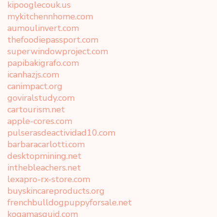
kipooglecouk.us
mykitchennhome.com
aumoulinvert.com
thefoodiepassport.com
superwindowproject.com
papibakigrafo.com
icanhazjs.com
canimpact.org
goviralstudy.com
cartourism.net
apple-cores.com
pulserasdeactividad10.com
barbaracarlotti.com
desktopmining.net
inthebleachers.net
lexapro-rx-store.com
buyskincareproducts.org
frenchbulldogpuppyforsale.net
kogamasquid.com