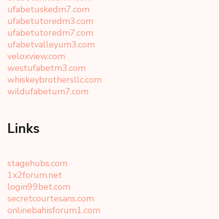
ufabetuskedm7.com
ufabetutoredm3.com
ufabetutoredm7.com
ufabetvalleyum3.com
veloxview.com
westufabetm3.com
whiskeybrothersllc.com
wildufabetum7.com
Links
stagehubs.com
1x2forum.net
login99bet.com
secretcourtesans.com
onlinebahisforum1.com