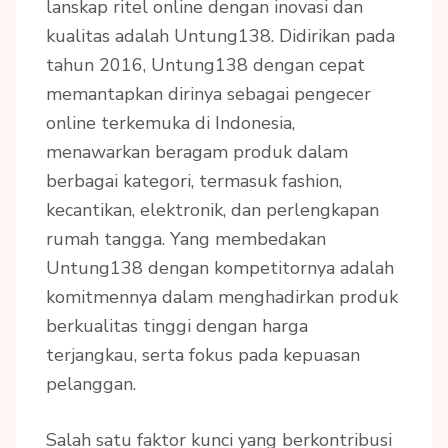
lanskap ritel online dengan inovasi dan
kualitas adalah Untung138. Didirikan pada
tahun 2016, Untung138 dengan cepat
memantapkan dirinya sebagai pengecer
online terkemuka di Indonesia,
menawarkan beragam produk dalam
berbagai kategori, termasuk fashion,
kecantikan, elektronik, dan perlengkapan
rumah tangga. Yang membedakan
Untung138 dengan kompetitornya adalah
komitmennya dalam menghadirkan produk
berkualitas tinggi dengan harga
terjangkau, serta fokus pada kepuasan
pelanggan.
Salah satu faktor kunci yang berkontribusi