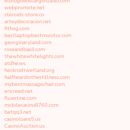
elblogdeoscargonzalez.com
webpromote.net
steroids-store.co
arteydecoracion.net
fithog.com
bestlaptopbestmonitor.com
georginaryland.com
roseandbasil.com
thewhitewhitelights.com
atdhe.ws
heckrodtwetland.org
halfheardinthestillness.com
mybestmassagechair.com
ericreed.net
fluxetine.com
mobilecasino8760.com
betqq3.net
casinoloans5.us
CasinoAuction.us