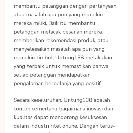
membantu pelanggan dengan pertanyaan
atau masalah apa pun yang mungkin
mereka miliki. Baik itu membantu
pelanggan melacak pesanan mereka,
memberikan rekomendasi produk, atau
menyelesaikan masalah apa pun yang
mungkin timbul, Untung138 melakukan
yang terbaik untuk memastikan bahwa
setiap pelanggan mendapatkan
pengalaman berbelanja yang positif.
Secara keseluruhan, Untung138 adalah
contoh cemerlang bagaimana inovasi dan
kualitas dapat mendorong kesuksesan
dalam industri ritel online. Dengan terus-