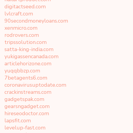
digitactseed.com
lvlcraft.com
90secondmoneyloans.com
xenmicro.com
rodrovers.com
tripssolution.com
satta-king-india.com
yukigassencanada.com
articlehorizone.com
yuqqbbzp.com
7betagents6.com
coronavirusuptodate.com
crackinstreams.com
gadgetspak.com
gearsngadget.com
hireseodoctor.com
lapsfit.com
levelup-fast.com