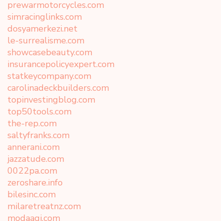
prewarmotorcycles.com
simracinglinks.com
dosyamerkezi.net
le-surrealisme.com
showcasebeauty.com
insurancepolicyexpert.com
statkeycompany.com
carolinadeckbuilders.com
topinvestingblog.com
top50tools.com
the-rep.com
saltyfranks.com
annerani.com
jazzatude.com
0022pa.com
zeroshare.info
bilesinc.com
milaretreatnz.com
modaagi.com