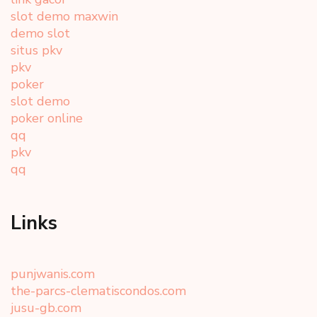
slot demo maxwin
demo slot
situs pkv
pkv
poker
slot demo
poker online
qq
pkv
qq
Links
punjwanis.com
the-parcs-clematiscondos.com
jusu-gb.com