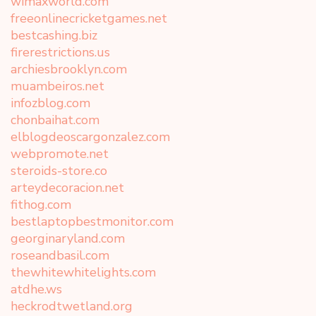
wimaxworld.com
freeonlinecricketgames.net
bestcashing.biz
firerestrictions.us
archiesbrooklyn.com
muambeiros.net
infozblog.com
chonbaihat.com
elblogdeoscargonzalez.com
webpromote.net
steroids-store.co
arteydecoracion.net
fithog.com
bestlaptopbestmonitor.com
georginaryland.com
roseandbasil.com
thewhitewhitelights.com
atdhe.ws
heckrodtwetland.org