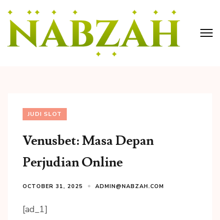
Skip
to
content
(Press
Slot Gacor Hari Ini dengan RTP
Nikmati slot anti rungkat PG Soft hari ini dengan
Enter)
RTP tertinggi untuk peluang menang maksimal.
Tertinggi, Slot Anti Rungkat PG
Slot gacor ini menghadirkan hasil terbaik.
Soft
JUDI SLOT
Venusbet: Masa Depan
Perjudian Online
OCTOBER 31, 2025
ADMIN@NABZAH.COM
[ad_1]