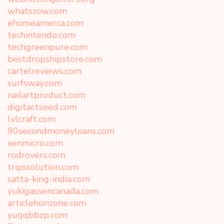
whatszow.com
ehomeamerca.com
techintendo.com
techgreenpure.com
bestdropshipstore.com
cartelreviews.com
surfsway.com
nailartproduct.com
digitactseed.com
lvlcraft.com
90secondmoneyloans.com
xenmicro.com
rodrovers.com
tripssolution.com
satta-king-india.com
yukigassencanada.com
articlehorizone.com
yuqqbbzp.com