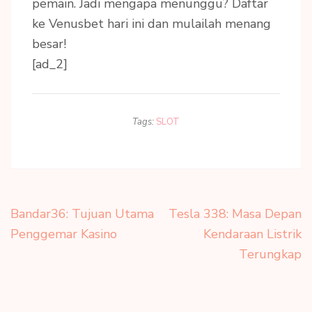
pemain. Jadi mengapa menunggu? Daftar
ke Venusbet hari ini dan mulailah menang
besar!
[ad_2]
Tags:
SLOT
Post
Bandar36: Tujuan Utama
Tesla 338: Masa Depan
navigation
Penggemar Kasino
Kendaraan Listrik
Terungkap