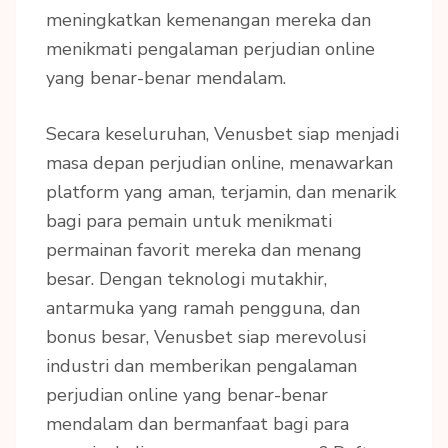
meningkatkan kemenangan mereka dan
menikmati pengalaman perjudian online
yang benar-benar mendalam.
Secara keseluruhan, Venusbet siap menjadi
masa depan perjudian online, menawarkan
platform yang aman, terjamin, dan menarik
bagi para pemain untuk menikmati
permainan favorit mereka dan menang
besar. Dengan teknologi mutakhir,
antarmuka yang ramah pengguna, dan
bonus besar, Venusbet siap merevolusi
industri dan memberikan pengalaman
perjudian online yang benar-benar
mendalam dan bermanfaat bagi para