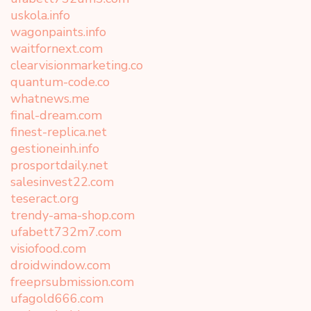
uskola.info
wagonpaints.info
waitfornext.com
clearvisionmarketing.co
quantum-code.co
whatnews.me
final-dream.com
finest-replica.net
gestioneinh.info
prosportdaily.net
salesinvest22.com
teseract.org
trendy-ama-shop.com
ufabett732m7.com
visiofood.com
droidwindow.com
freeprsubmission.com
ufagold666.com