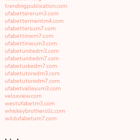
trendingpublication.com
ufabettererum3.com
ufabettermentm4.com
ufabettersum7.com
ufabettinwm7.com
ufabettinwum3.com
ufabetunitedm3.com
ufabetunitedm7.com
ufabetuskedm7.com
ufabetutoredm3.com
ufabetutoredm7.com
ufabetvalleyum3.com
veloxview.com
westufabetm3.com
whiskeybrothersllc.com
wildufabetum7.com