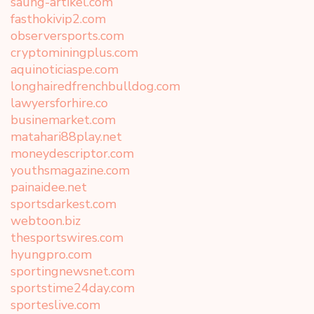
saung-artikel.com
fasthokivip2.com
observersports.com
cryptominingplus.com
aquinoticiaspe.com
longhairedfrenchbulldog.com
lawyersforhire.co
businemarket.com
matahari88play.net
moneydescriptor.com
youthsmagazine.com
painaidee.net
sportsdarkest.com
webtoon.biz
thesportswires.com
hyungpro.com
sportingnewsnet.com
sportstime24day.com
sporteslive.com