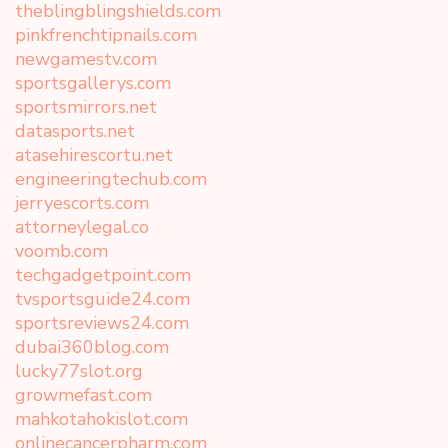
theblingblingshields.com
pinkfrenchtipnails.com
newgamestv.com
sportsgallerys.com
sportsmirrors.net
datasports.net
atasehirescortu.net
engineeringtechub.com
jerryescorts.com
attorneylegal.co
voomb.com
techgadgetpoint.com
tvsportsguide24.com
sportsreviews24.com
dubai360blog.com
lucky77slot.org
growmefast.com
mahkotahokislot.com
onlinecancerpharm.com