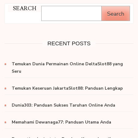
SEARCH
Search
RECENT POSTS
Temukan Dunia Permainan Online DeltaSlot88 yang
Seru
Temukan Keseruan JakartaSlot88: Panduan Lengkap
Dunia303: Panduan Sukses Taruhan Online Anda
Memahami Dewanaga77: Panduan Utama Anda