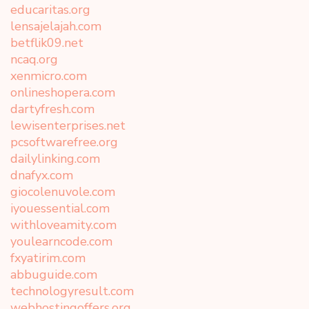
educaritas.org
lensajelajah.com
betflik09.net
ncaq.org
xenmicro.com
onlineshopera.com
dartyfresh.com
lewisenterprises.net
pcsoftwarefree.org
dailylinking.com
dnafyx.com
giocolenuvole.com
iyouessential.com
withloveamity.com
youlearncode.com
fxyatirim.com
abbuguide.com
technologyresult.com
webhostingoffers.org