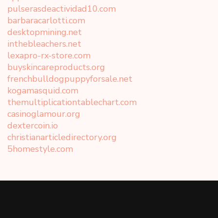
pulserasdeactividad10.com
barbaracarlotti.com
desktopmining.net
inthebleachers.net
lexapro-rx-store.com
buyskincareproducts.org
frenchbulldogpuppyforsale.net
kogamasquid.com
themultiplicationtablechart.com
casinoglamour.org
dextercoin.io
christianarticledirectory.org
5homestyle.com