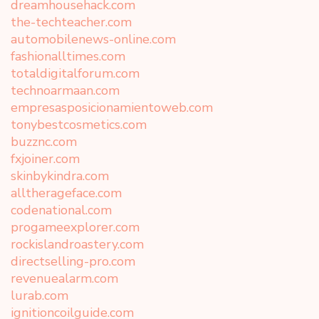
dreamhousehack.com
the-techteacher.com
automobilenews-online.com
fashionalltimes.com
totaldigitalforum.com
technoarmaan.com
empresasposicionamientoweb.com
tonybestcosmetics.com
buzznc.com
fxjoiner.com
skinbykindra.com
alltherageface.com
codenational.com
progameexplorer.com
rockislandroastery.com
directselling-pro.com
revenuealarm.com
lurab.com
ignitioncoilguide.com