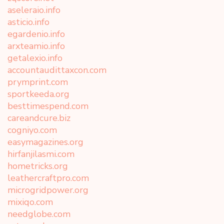
aseleraio.info
asticio.info
egardenio.info
arxteamio.info
getalexio.info
accountaudittaxcon.com
prymprint.com
sportkeeda.org
besttimespend.com
careandcure.biz
cogniyo.com
easymagazines.org
hirfanjilasmi.com
hometricks.org
leathercraftpro.com
microgridpower.org
mixiqo.com
needglobe.com