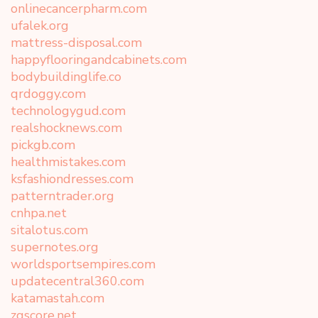
onlinecancerpharm.com
ufalek.org
mattress-disposal.com
happyflooringandcabinets.com
bodybuildinglife.co
qrdoggy.com
technologygud.com
realshocknews.com
pickgb.com
healthmistakes.com
ksfashiondresses.com
patterntrader.org
cnhpa.net
sitalotus.com
supernotes.org
worldsportsempires.com
updatecentral360.com
katamastah.com
zqscore.net