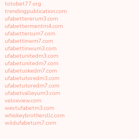
totobet77.org
trendingpublication.com
ufabettererum3.com
ufabettermentm4.com
ufabettersum7.com
ufabettinwm7.com
ufabettinwum3.com
ufabetunitedm3.com
ufabetunitedm7.com
ufabetuskedm7.com
ufabetutoredm3.com
ufabetutoredm7.com
ufabetvalleyum3.com
veloxview.com
westufabetm3.com
whiskeybrothersllc.com
wildufabetum7.com