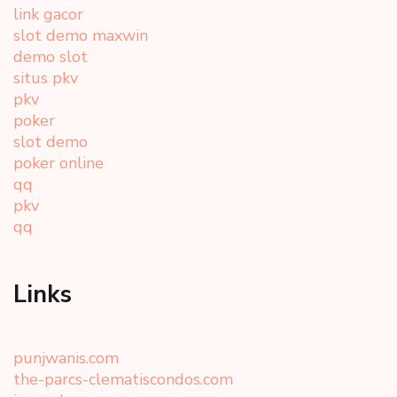
link gacor
slot demo maxwin
demo slot
situs pkv
pkv
poker
slot demo
poker online
qq
pkv
qq
Links
punjwanis.com
the-parcs-clematiscondos.com