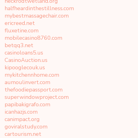
heckrodtwetland.org
halfheardinthestillness.com
mybestmassagechair.com
ericreed.net
fluxetine.com
mobilecasino8760.com
betqq3.net
casinoloans5.us
CasinoAuction.us
kipooglecouk.us
mykitchennhome.com
aumoulinvert.com
thefoodiepassport.com
superwindowproject.com
papibakigrafo.com
icanhazjs.com
canimpact.org
goviralstudy.com
cartourism.net