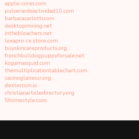
apple-cores.com
pulserasdeactividad10.com
barbaracarlotti.com
desktopmining.net
inthebleachers.net
lexapro-rx-store.com
buyskincareproducts.org
frenchbulldogpuppyforsale.net
kogamasquid.com
themultiplicationtablechart.com
casinoglamour.org
dextercoin.io
christianarticledirectory.org
5homestyle.com