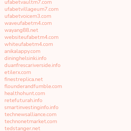
ufabetvaultm7.com
ufabetvillageum7.com
ufabetvoicem3.com
waveufabetm4.com
wayang88.net
websiteufabetm4.com
whiteufabetm4.com
anikalappy.com
dininghelsinki.info
duanfrescariverside.info
etilerx.com
finestreplica.net
flounderandfumble.com
healthohunt.com
retefuturah.info
smartinvestinginfo.info
technewsalliance.com
technonetmarket.com
tedstanger.net