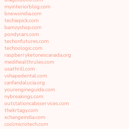
myinteriorblog.com
bnewsindia.com
techiepick.com
bamzyshop.com
pondycars.com
techonfutures.com
techoologic.com
raspberryketonescanada.org
medihealthrules.com
usathrill.com
vshapedental.com
canfandalucia.org
yourengineguide.com
nybreakings.com
outstationcabsservices.com
thekrtagy.com
xchangeindia.com
coolmicrotech.com