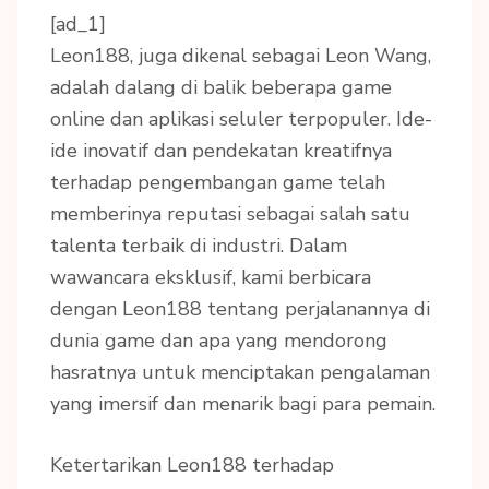
[ad_1]
Leon188, juga dikenal sebagai Leon Wang,
adalah dalang di balik beberapa game
online dan aplikasi seluler terpopuler. Ide-
ide inovatif dan pendekatan kreatifnya
terhadap pengembangan game telah
memberinya reputasi sebagai salah satu
talenta terbaik di industri. Dalam
wawancara eksklusif, kami berbicara
dengan Leon188 tentang perjalanannya di
dunia game dan apa yang mendorong
hasratnya untuk menciptakan pengalaman
yang imersif dan menarik bagi para pemain.
Ketertarikan Leon188 terhadap