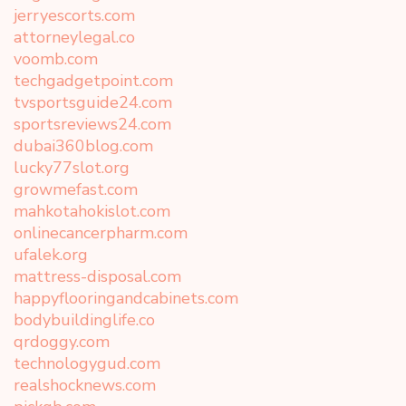
jerryescorts.com
attorneylegal.co
voomb.com
techgadgetpoint.com
tvsportsguide24.com
sportsreviews24.com
dubai360blog.com
lucky77slot.org
growmefast.com
mahkotahokislot.com
onlinecancerpharm.com
ufalek.org
mattress-disposal.com
happyflooringandcabinets.com
bodybuildinglife.co
qrdoggy.com
technologygud.com
realshocknews.com