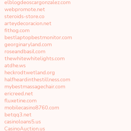
elblogdeoscargonzalez.com
webpromote.net
steroids-store.co
arteydecoracion.net
fithog.com
bestlaptopbestmonitor.com
georginaryland.com
roseandbasil.com
thewhitewhitelights.com
atdhe.ws
heckrodtwetland.org
halfheardinthestillness.com
mybestmassagechair.com
ericreed.net
fluxetine.com
mobilecasino8760.com
betqq3.net
casinoloans5.us
CasinoAuction.us