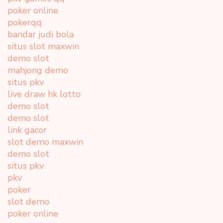
poker online
pokerqq
bandar judi bola
situs slot maxwin
demo slot
mahjong demo
situs pkv
live draw hk lotto
demo slot
demo slot
link gacor
slot demo maxwin
demo slot
situs pkv
pkv
poker
slot demo
poker online