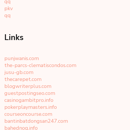
qq
pkv
qq
Links
punjwanis.com
the-parcs-clematiscondos.com
jusu-gb.com
thecarepet.com
blogwriterplus.com
guestpostingseo.com
casinogambitpro.info
pokerplaymasters.info
courseoncourse.com
bantinbatdongsan247.com
bahednog.info