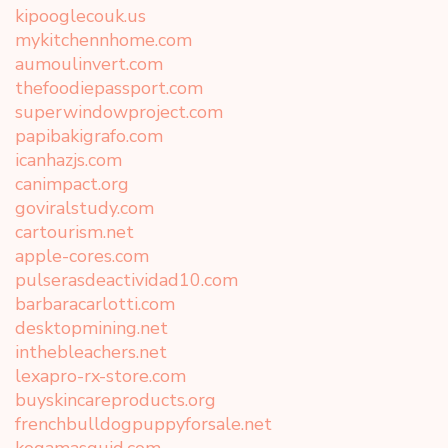
kipooglecouk.us
mykitchennhome.com
aumoulinvert.com
thefoodiepassport.com
superwindowproject.com
papibakigrafo.com
icanhazjs.com
canimpact.org
goviralstudy.com
cartourism.net
apple-cores.com
pulserasdeactividad10.com
barbaracarlotti.com
desktopmining.net
inthebleachers.net
lexapro-rx-store.com
buyskincareproducts.org
frenchbulldogpuppyforsale.net
kogamasquid.com