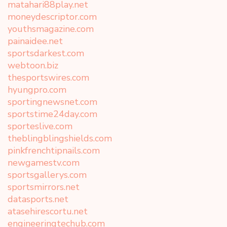
matahari88play.net
moneydescriptor.com
youthsmagazine.com
painaidee.net
sportsdarkest.com
webtoon.biz
thesportswires.com
hyungpro.com
sportingnewsnet.com
sportstime24day.com
sporteslive.com
theblingblingshields.com
pinkfrenchtipnails.com
newgamestv.com
sportsgallerys.com
sportsmirrors.net
datasports.net
atasehirescortu.net
engineeringtechub.com