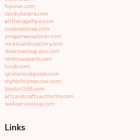
fxjoiner.com
skinbykindra.com
alltherageface.com
codenational.com
progameexplorer.com
rockislandroastery.com
directselling-pro.com
revenuealarm.com
lurab.com
ignitioncoilguide.com
mytechcomputer.com
bioslot168.com
artsandcraftsauthority.com
webservicelive.com
Links