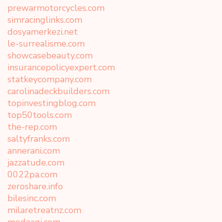
prewarmotorcycles.com
simracinglinks.com
dosyamerkezi.net
le-surrealisme.com
showcasebeauty.com
insurancepolicyexpert.com
statkeycompany.com
carolinadeckbuilders.com
topinvestingblog.com
top50tools.com
the-rep.com
saltyfranks.com
annerani.com
jazzatude.com
0022pa.com
zeroshare.info
bilesinc.com
milaretreatnz.com
modaagi.com