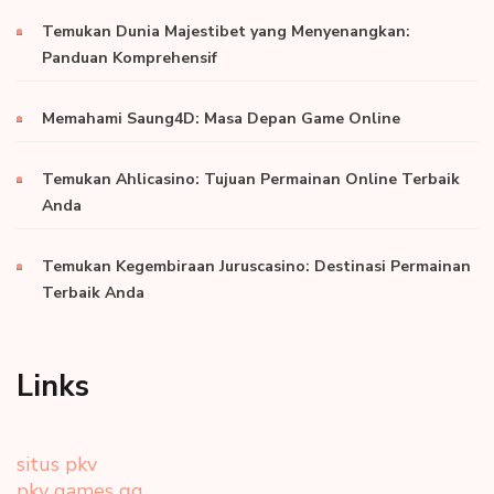
Temukan Dunia Majestibet yang Menyenangkan:
Panduan Komprehensif
Memahami Saung4D: Masa Depan Game Online
Temukan Ahlicasino: Tujuan Permainan Online Terbaik
Anda
Temukan Kegembiraan Juruscasino: Destinasi Permainan
Terbaik Anda
Links
situs pkv
pkv games qq