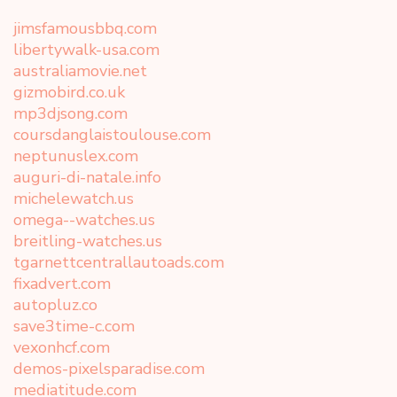
jimsfamousbbq.com
libertywalk-usa.com
australiamovie.net
gizmobird.co.uk
mp3djsong.com
coursdanglaistoulouse.com
neptunuslex.com
auguri-di-natale.info
michelewatch.us
omega--watches.us
breitling-watches.us
tgarnettcentrallautoads.com
fixadvert.com
autopluz.co
save3time-c.com
vexonhcf.com
demos-pixelsparadise.com
mediatitude.com