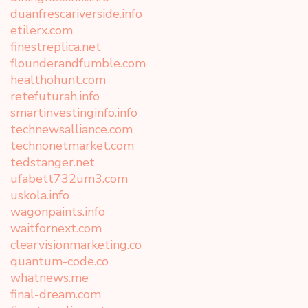
duanfrescariverside.info
etilerx.com
finestreplica.net
flounderandfumble.com
healthohunt.com
retefuturah.info
smartinvestinginfo.info
technewsalliance.com
technonetmarket.com
tedstanger.net
ufabett732um3.com
uskola.info
wagonpaints.info
waitfornext.com
clearvisionmarketing.co
quantum-code.co
whatnews.me
final-dream.com