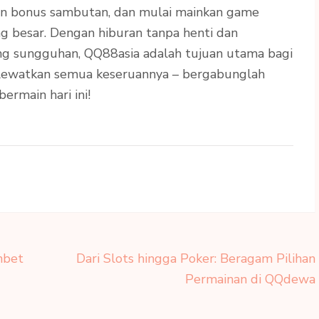
tkan bonus sambutan, dan mulai mainkan game
g besar. Dengan hiburan tanpa henti dan
 sungguhan, QQ88asia adalah tujuan utama bagi
 lewatkan semua keseruannya – bergabunglah
rmain hari ini!
nbet
Dari Slots hingga Poker: Beragam Pilihan
Permainan di QQdewa