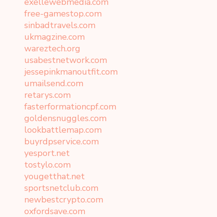
exellewebmedia.com
free-gamestop.com
sinbadtravels.com
ukmagzine.com
wareztech.org
usabestnetwork.com
jessepinkmanoutfit.com
umailsend.com
retarys.com
fasterformationcpf.com
goldensnuggles.com
lookbattlemap.com
buyrdpservice.com
yesport.net
tostylo.com
yougetthat.net
sportsnetclub.com
newbestcrypto.com
oxfordsave.com