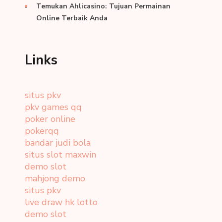
Temukan Ahlicasino: Tujuan Permainan
Online Terbaik Anda
Links
situs pkv
pkv games qq
poker online
pokerqq
bandar judi bola
situs slot maxwin
demo slot
mahjong demo
situs pkv
live draw hk lotto
demo slot