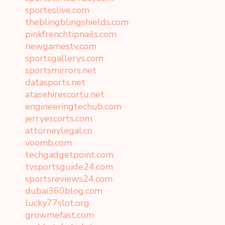
sporteslive.com
theblingblingshields.com
pinkfrenchtipnails.com
newgamestv.com
sportsgallerys.com
sportsmirrors.net
datasports.net
atasehirescortu.net
engineeringtechub.com
jerryescorts.com
attorneylegal.co
voomb.com
techgadgetpoint.com
tvsportsguide24.com
sportsreviews24.com
dubai360blog.com
lucky77slot.org
growmefast.com