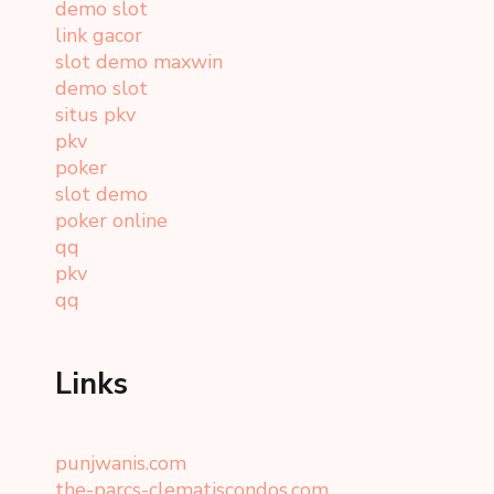
demo slot
link gacor
slot demo maxwin
demo slot
situs pkv
pkv
poker
slot demo
poker online
qq
pkv
qq
Links
punjwanis.com
the-parcs-clematiscondos.com