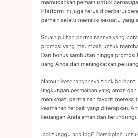
memudahkan pemain untuk bernavigas
Platform ini juga terus diperbarui d
pemain selalu memiliki sesuatu yang s
Selain pilihan permainannya yang be
promosi yang melimpah untuk memb
Dari bonus sambutan hingga promosi 
uang Anda dan meningkatkan peluang
Namun kesenangannya tidak berhenti 
lingkungan permainan yang aman dan
menikmati permainan favorit mereka t
keamanan terbaik yang diterapkan, An
keuangan Anda aman dan terlindungi s
Jadi tunggu apa lagi? Bersiaplah unt