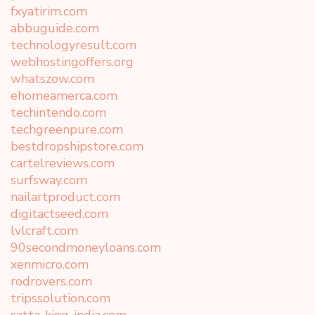
fxyatirim.com
abbuguide.com
technologyresult.com
webhostingoffers.org
whatszow.com
ehomeamerca.com
techintendo.com
techgreenpure.com
bestdropshipstore.com
cartelreviews.com
surfsway.com
nailartproduct.com
digitactseed.com
lvlcraft.com
90secondmoneyloans.com
xenmicro.com
rodrovers.com
tripssolution.com