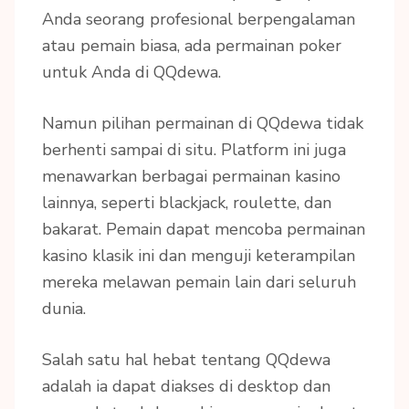
Anda seorang profesional berpengalaman
atau pemain biasa, ada permainan poker
untuk Anda di QQdewa.
Namun pilihan permainan di QQdewa tidak
berhenti sampai di situ. Platform ini juga
menawarkan berbagai permainan kasino
lainnya, seperti blackjack, roulette, dan
bakarat. Pemain dapat mencoba permainan
kasino klasik ini dan menguji keterampilan
mereka melawan pemain lain dari seluruh
dunia.
Salah satu hal hebat tentang QQdewa
adalah ia dapat diakses di desktop dan