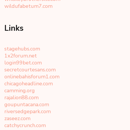
wildufabetum7.com
Links
stagehubs.com
1x2forum.net
login99bet.com
secretcourtesans.com
onlinebahisforum1.com
chicagoheadline.com
camming.org
rajalion88.com
goupuntacana.com
riversedgepark.com
zaseez.com
catchycrunch.com