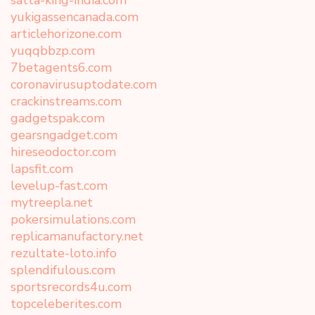
satta-king-india.com
yukigassencanada.com
articlehorizone.com
yuqqbbzp.com
7betagents6.com
coronavirusuptodate.com
crackinstreams.com
gadgetspak.com
gearsngadget.com
hireseodoctor.com
lapsfit.com
levelup-fast.com
mytreepla.net
pokersimulations.com
replicamanufactory.net
rezultate-loto.info
splendifulous.com
sportsrecords4u.com
topceleberites.com