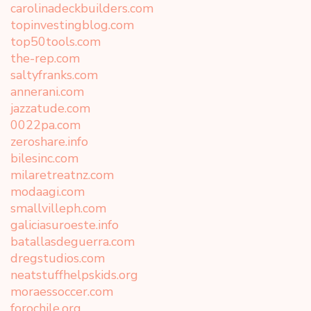
carolinadeckbuilders.com
topinvestingblog.com
top50tools.com
the-rep.com
saltyfranks.com
annerani.com
jazzatude.com
0022pa.com
zeroshare.info
bilesinc.com
milaretreatnz.com
modaagi.com
smallvilleph.com
galiciasuroeste.info
batallasdeguerra.com
dregstudios.com
neatstuffhelpskids.org
moraessoccer.com
forochile.org