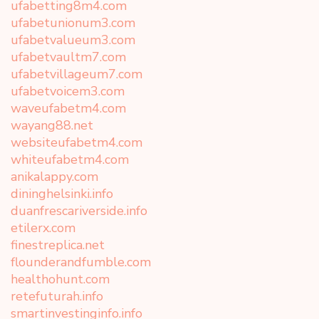
ufabetting8m4.com
ufabetunionum3.com
ufabetvalueum3.com
ufabetvaultm7.com
ufabetvillageum7.com
ufabetvoicem3.com
waveufabetm4.com
wayang88.net
websiteufabetm4.com
whiteufabetm4.com
anikalappy.com
dininghelsinki.info
duanfrescariverside.info
etilerx.com
finestreplica.net
flounderandfumble.com
healthohunt.com
retefuturah.info
smartinvestinginfo.info