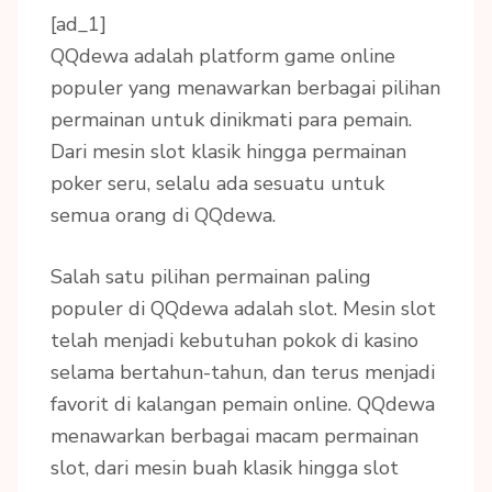
[ad_1]
QQdewa adalah platform game online
populer yang menawarkan berbagai pilihan
permainan untuk dinikmati para pemain.
Dari mesin slot klasik hingga permainan
poker seru, selalu ada sesuatu untuk
semua orang di QQdewa.
Salah satu pilihan permainan paling
populer di QQdewa adalah slot. Mesin slot
telah menjadi kebutuhan pokok di kasino
selama bertahun-tahun, dan terus menjadi
favorit di kalangan pemain online. QQdewa
menawarkan berbagai macam permainan
slot, dari mesin buah klasik hingga slot