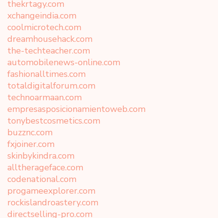
thekrtagy.com
xchangeindia.com
coolmicrotech.com
dreamhousehack.com
the-techteacher.com
automobilenews-online.com
fashionalltimes.com
totaldigitalforum.com
technoarmaan.com
empresasposicionamientoweb.com
tonybestcosmetics.com
buzznc.com
fxjoiner.com
skinbykindra.com
alltherageface.com
codenational.com
progameexplorer.com
rockislandroastery.com
directselling-pro.com