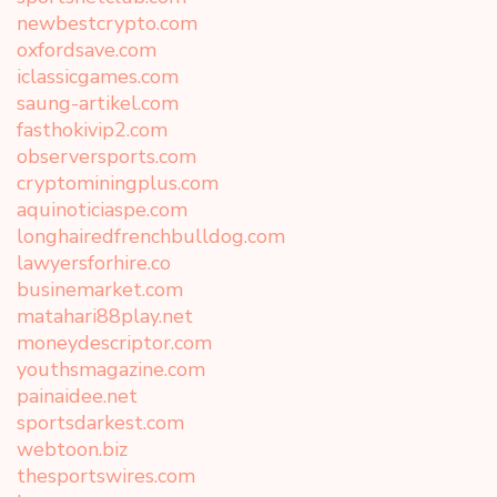
newbestcrypto.com
oxfordsave.com
iclassicgames.com
saung-artikel.com
fasthokivip2.com
observersports.com
cryptominingplus.com
aquinoticiaspe.com
longhairedfrenchbulldog.com
lawyersforhire.co
businemarket.com
matahari88play.net
moneydescriptor.com
youthsmagazine.com
painaidee.net
sportsdarkest.com
webtoon.biz
thesportswires.com