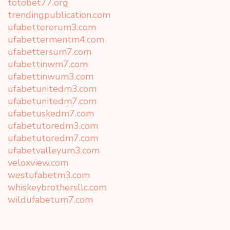
totobet77.org
trendingpublication.com
ufabettererum3.com
ufabettermentm4.com
ufabettersum7.com
ufabettinwm7.com
ufabettinwum3.com
ufabetunitedm3.com
ufabetunitedm7.com
ufabetuskedm7.com
ufabetutoredm3.com
ufabetutoredm7.com
ufabetvalleyum3.com
veloxview.com
westufabetm3.com
whiskeybrothersllc.com
wildufabetum7.com