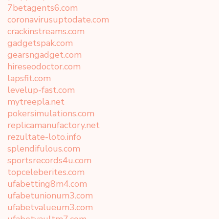
7betagents6.com
coronavirusuptodate.com
crackinstreams.com
gadgetspak.com
gearsngadget.com
hireseodoctor.com
lapsfit.com
levelup-fast.com
mytreepla.net
pokersimulations.com
replicamanufactory.net
rezultate-loto.info
splendifulous.com
sportsrecords4u.com
topceleberites.com
ufabetting8m4.com
ufabetunionum3.com
ufabetvalueum3.com