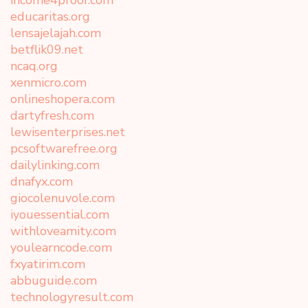
income4proof.com
educaritas.org
lensajelajah.com
betflik09.net
ncaq.org
xenmicro.com
onlineshopera.com
dartyfresh.com
lewisenterprises.net
pcsoftwarefree.org
dailylinking.com
dnafyx.com
giocolenuvole.com
iyouessential.com
withloveamity.com
youlearncode.com
fxyatirim.com
abbuguide.com
technologyresult.com