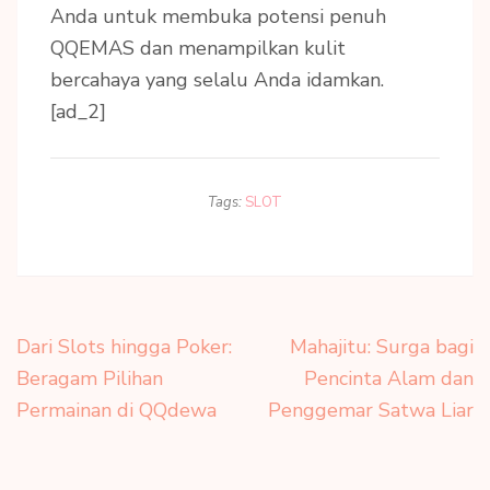
Anda untuk membuka potensi penuh
QQEMAS dan menampilkan kulit
bercahaya yang selalu Anda idamkan.
[ad_2]
Tags:
SLOT
Post
Dari Slots hingga Poker:
Mahajitu: Surga bagi
navigation
Beragam Pilihan
Pencinta Alam dan
Permainan di QQdewa
Penggemar Satwa Liar