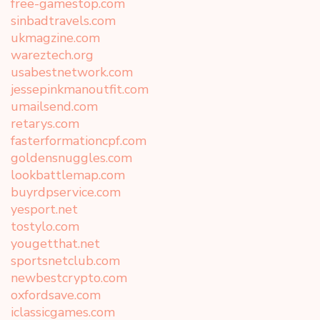
free-gamestop.com
sinbadtravels.com
ukmagzine.com
wareztech.org
usabestnetwork.com
jessepinkmanoutfit.com
umailsend.com
retarys.com
fasterformationcpf.com
goldensnuggles.com
lookbattlemap.com
buyrdpservice.com
yesport.net
tostylo.com
yougetthat.net
sportsnetclub.com
newbestcrypto.com
oxfordsave.com
iclassicgames.com