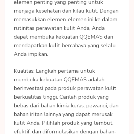
elemen penting yang penting untuk
menjaga kesehatan dan kilau kulit. Dengan
memasukkan elemen-elemen ini ke dalam
rutinitas perawatan kulit Anda, Anda
dapat membuka kekuatan QQEMAS dan
mendapatkan kulit bercahaya yang selalu
Anda impikan.
Kualitas: Langkah pertama untuk
membuka kekuatan QQEMAS adalah
berinvestasi pada produk perawatan kulit
berkualitas tinggi. Carilah produk yang
bebas dari bahan kimia keras, pewangi, dan
bahan iritan lainnya yang dapat merusak
kulit Anda. Pilihlah produk yang lembut,
efektif, dan diformulasikan dengan bahan-