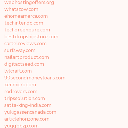
webhostingoffers.org
whatszow.com
ehomeamerca.com
techintendo.com
techgreenpure.com
bestdropshipstore.com
cartelreviews.com
surfsway.com
nailartproduct.com
digitactseed.com
lvlcraft.com
90secondmoneyloans.com
xenmicro.com
rodrovers.com
tripssolution.com
satta-king-india.com
yukigassencanada.com
articlehorizone.com
yuqqbbzp.com