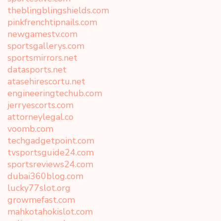
theblingblingshields.com
pinkfrenchtipnails.com
newgamestv.com
sportsgallerys.com
sportsmirrors.net
datasports.net
atasehirescortu.net
engineeringtechub.com
jerryescorts.com
attorneylegal.co
voomb.com
techgadgetpoint.com
tvsportsguide24.com
sportsreviews24.com
dubai360blog.com
lucky77slot.org
growmefast.com
mahkotahokislot.com