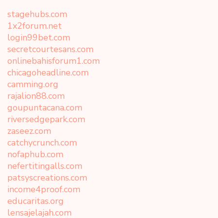
stagehubs.com
1x2forum.net
login99bet.com
secretcourtesans.com
onlinebahisforum1.com
chicagoheadline.com
camming.org
rajalion88.com
goupuntacana.com
riversedgepark.com
zaseez.com
catchycrunch.com
nofaphub.com
nefertitingalls.com
patsyscreations.com
income4proof.com
educaritas.org
lensajelajah.com