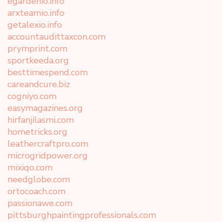
egardenio.info
arxteamio.info
getalexio.info
accountaudittaxcon.com
prymprint.com
sportkeeda.org
besttimespend.com
careandcure.biz
cogniyo.com
easymagazines.org
hirfanjilasmi.com
hometricks.org
leathercraftpro.com
microgridpower.org
mixiqo.com
needglobe.com
ortocoach.com
passionawe.com
pittsburghpaintingprofessionals.com