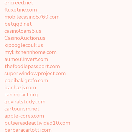
ericreed.net
fluxetine.com
mobilecasino8760.com
betqq3.net
casinoloans5.us
CasinoAuction.us
kipooglecouk.us
mykitchennhome.com
aumoulinvert.com
thefoodiepassport.com
superwindowproject.com
papibakigrafo.com
icanhazjs.com
canimpact.org
goviralstudy.com
cartourism.net
apple-cores.com
pulserasdeactividad10.com
barbaracarlotti.com