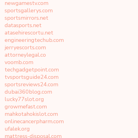
newgamestv.com
sportsgallerys.com
sportsmirrors.net
datasports.net
atasehirescortu.net
engineeringtechub.com
jerryescorts.com
attorneylegal.co
voomb.com
techgadgetpoint.com
tvsportsguide24.com
sportsreviews24.com
dubai360blog.com
lucky77slot.org
growmefast.com
mahkotahokislot.com
onlinecancerpharm.com
ufalek.org
mattress-disposal.com