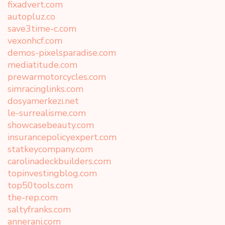
fixadvert.com
autopluz.co
save3time-c.com
vexonhcf.com
demos-pixelsparadise.com
mediatitude.com
prewarmotorcycles.com
simracinglinks.com
dosyamerkezi.net
le-surrealisme.com
showcasebeauty.com
insurancepolicyexpert.com
statkeycompany.com
carolinadeckbuilders.com
topinvestingblog.com
top50tools.com
the-rep.com
saltyfranks.com
annerani.com