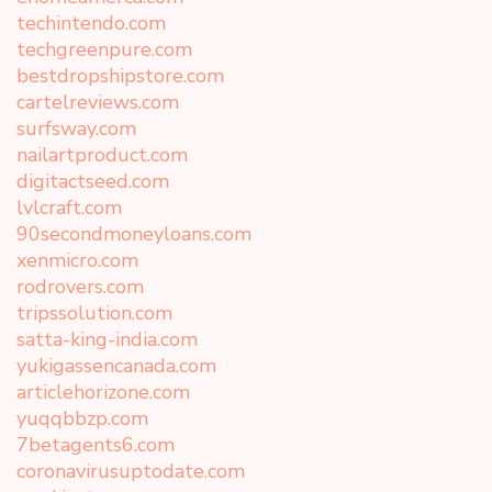
techintendo.com
techgreenpure.com
bestdropshipstore.com
cartelreviews.com
surfsway.com
nailartproduct.com
digitactseed.com
lvlcraft.com
90secondmoneyloans.com
xenmicro.com
rodrovers.com
tripssolution.com
satta-king-india.com
yukigassencanada.com
articlehorizone.com
yuqqbbzp.com
7betagents6.com
coronavirusuptodate.com