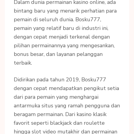
Dalam dunia permainan kasino online, ada
bintang baru yang menarik perhatian para
pemain di seluruh dunia. Bosku777,
pemain yang relatif baru di industri ini,
dengan cepat menjadi terkenal dengan
pilihan permainannya yang mengesankan,
bonus besar, dan layanan pelanggan
terbaik.
Didirikan pada tahun 2019, Bosku777
dengan cepat mendapatkan pengikut setia
dari para pemain yang menghargai
antarmuka situs yang ramah pengguna dan
beragam permainan. Dari kasino klasik
favorit seperti blackjack dan roulette
hingga slot video mutakhir dan permainan