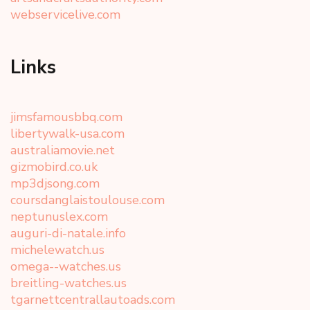
webservicelive.com
Links
jimsfamousbbq.com
libertywalk-usa.com
australiamovie.net
gizmobird.co.uk
mp3djsong.com
coursdanglaistoulouse.com
neptunuslex.com
auguri-di-natale.info
michelewatch.us
omega--watches.us
breitling-watches.us
tgarnettcentrallautoads.com