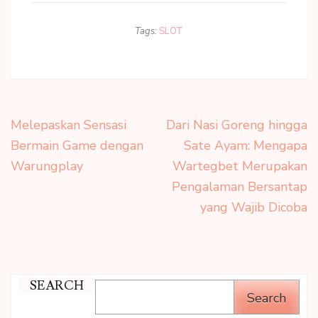
Tags:
SLOT
Post
Melepaskan Sensasi
Dari Nasi Goreng hingga
navigation
Bermain Game dengan
Sate Ayam: Mengapa
Warungplay
Wartegbet Merupakan
Pengalaman Bersantap
yang Wajib Dicoba
SEARCH
Search