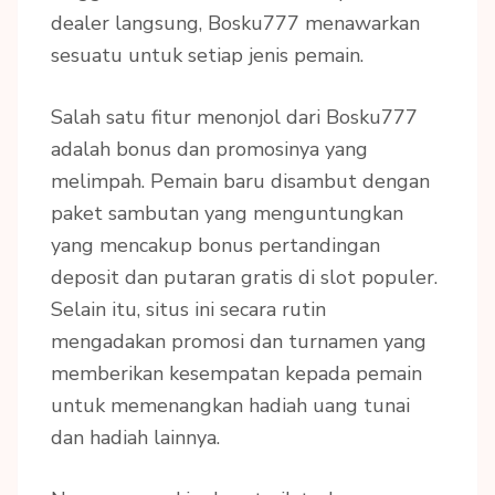
dealer langsung, Bosku777 menawarkan
sesuatu untuk setiap jenis pemain.
Salah satu fitur menonjol dari Bosku777
adalah bonus dan promosinya yang
melimpah. Pemain baru disambut dengan
paket sambutan yang menguntungkan
yang mencakup bonus pertandingan
deposit dan putaran gratis di slot populer.
Selain itu, situs ini secara rutin
mengadakan promosi dan turnamen yang
memberikan kesempatan kepada pemain
untuk memenangkan hadiah uang tunai
dan hadiah lainnya.