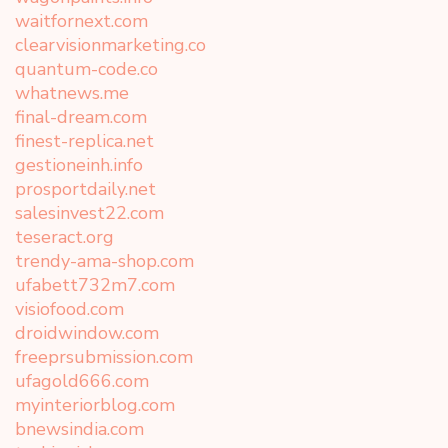
waitfornext.com
clearvisionmarketing.co
quantum-code.co
whatnews.me
final-dream.com
finest-replica.net
gestioneinh.info
prosportdaily.net
salesinvest22.com
teseract.org
trendy-ama-shop.com
ufabett732m7.com
visiofood.com
droidwindow.com
freeprsubmission.com
ufagold666.com
myinteriorblog.com
bnewsindia.com