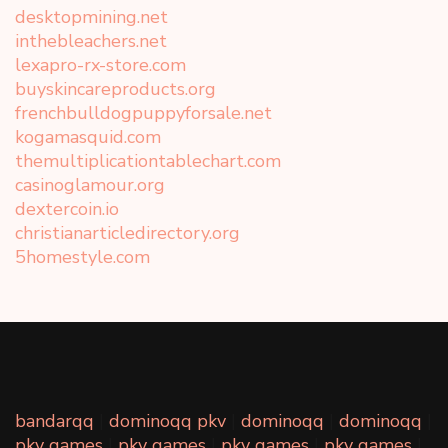
desktopmining.net
inthebleachers.net
lexapro-rx-store.com
buyskincareproducts.org
frenchbulldogpuppyforsale.net
kogamasquid.com
themultiplicationtablechart.com
casinoglamour.org
dextercoin.io
christianarticledirectory.org
5homestyle.com
bandarqq
|
dominoqq pkv
|
dominoqq
|
dominoqq
|
pkv games
|
pkv games
|
pkv games
|
pkv games
|