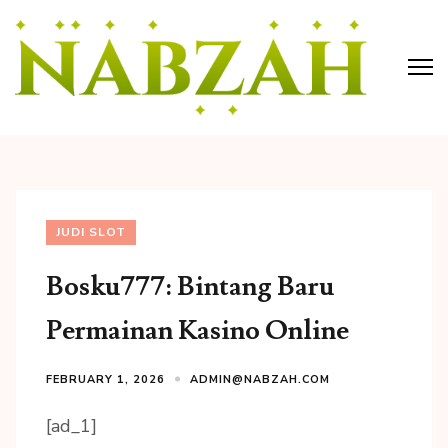
Skip
to
content
(Press
Slot Gacor Hari Ini dengan RTP
Nikmati slot anti rungkat PG Soft hari ini dengan
Enter)
RTP tertinggi untuk peluang menang maksimal.
Tertinggi, Slot Anti Rungkat PG
Slot gacor ini menghadirkan hasil terbaik.
Soft
JUDI SLOT
Bosku777: Bintang Baru
Permainan Kasino Online
FEBRUARY 1, 2026
ADMIN@NABZAH.COM
[ad_1]