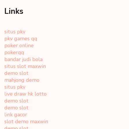
Links
situs pkv
pkv games qq
poker online
pokerqq
bandar judi bola
situs slot maxwin
demo slot
mahjong demo
situs pkv
live draw hk lotto
demo slot
demo slot
link gacor
slot demo maxwin
demo slot