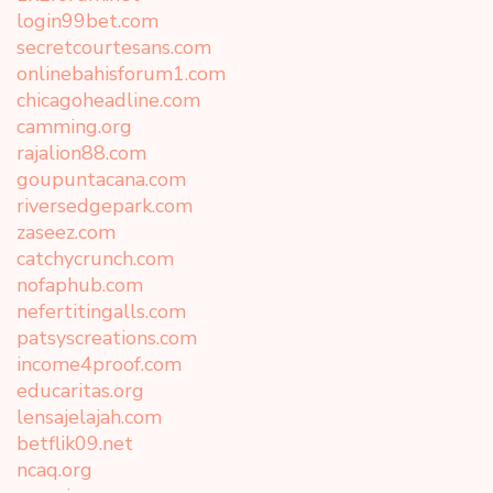
login99bet.com
secretcourtesans.com
onlinebahisforum1.com
chicagoheadline.com
camming.org
rajalion88.com
goupuntacana.com
riversedgepark.com
zaseez.com
catchycrunch.com
nofaphub.com
nefertitingalls.com
patsyscreations.com
income4proof.com
educaritas.org
lensajelajah.com
betflik09.net
ncaq.org