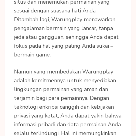
situs dan menemukan permainan yang
sesuai dengan suasana hati Anda.
Ditambah lagi, Warungplay menawarkan
pengalaman bermain yang lancar, tanpa
jeda atau gangguan, sehingga Anda dapat
fokus pada hal yang paling Anda sukai –
bermain game.
Namun yang membedakan Warungplay
adalah komitmennya untuk menyediakan
lingkungan permainan yang aman dan
terjamin bagi para pemainnya. Dengan
teknologi enkripsi canggih dan kebijakan
privasi yang ketat, Anda dapat yakin bahwa
informasi pribadi dan data permainan Anda
selalu terlindungi. Hal ini memungkinkan