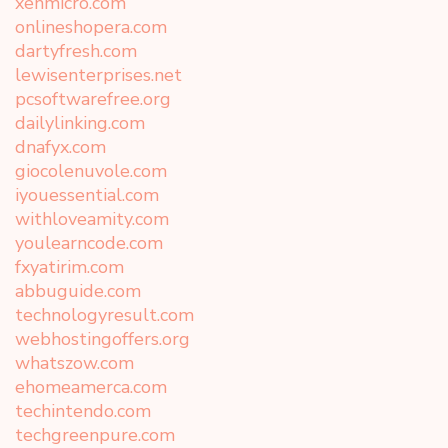
xenmicro.com
onlineshopera.com
dartyfresh.com
lewisenterprises.net
pcsoftwarefree.org
dailylinking.com
dnafyx.com
giocolenuvole.com
iyouessential.com
withloveamity.com
youlearncode.com
fxyatirim.com
abbuguide.com
technologyresult.com
webhostingoffers.org
whatszow.com
ehomeamerca.com
techintendo.com
techgreenpure.com