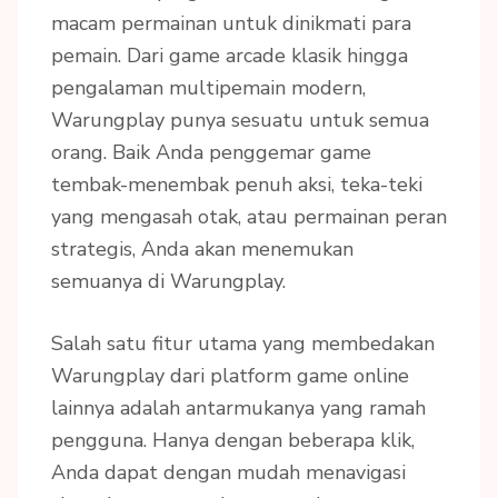
macam permainan untuk dinikmati para
pemain. Dari game arcade klasik hingga
pengalaman multipemain modern,
Warungplay punya sesuatu untuk semua
orang. Baik Anda penggemar game
tembak-menembak penuh aksi, teka-teki
yang mengasah otak, atau permainan peran
strategis, Anda akan menemukan
semuanya di Warungplay.
Salah satu fitur utama yang membedakan
Warungplay dari platform game online
lainnya adalah antarmukanya yang ramah
pengguna. Hanya dengan beberapa klik,
Anda dapat dengan mudah menavigasi