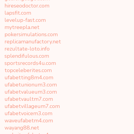
hireseodoctor.com
lapsfit.com
levelup-fast.com
mytreepla.net
pokersimulations.com
replicamanufactory.net
rezultate-loto.info
splendifulous.com
sportsrecords4u.com
topceleberites.com
ufabetting8m4.com
ufabetunionum3.com
ufabetvalueum3.com
ufabetvaultm7.com
ufabetvillageum7.com
ufabetvoicem3.com
waveufabetm4.com
wayang88.net