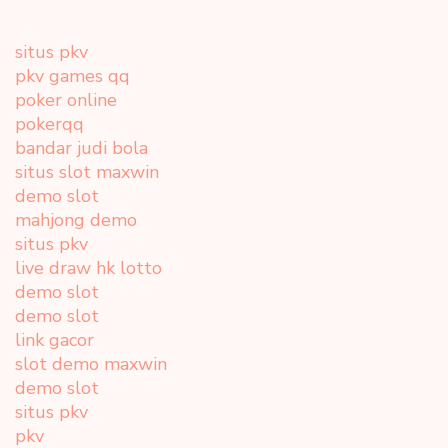
situs pkv
pkv games qq
poker online
pokerqq
bandar judi bola
situs slot maxwin
demo slot
mahjong demo
situs pkv
live draw hk lotto
demo slot
demo slot
link gacor
slot demo maxwin
demo slot
situs pkv
pkv