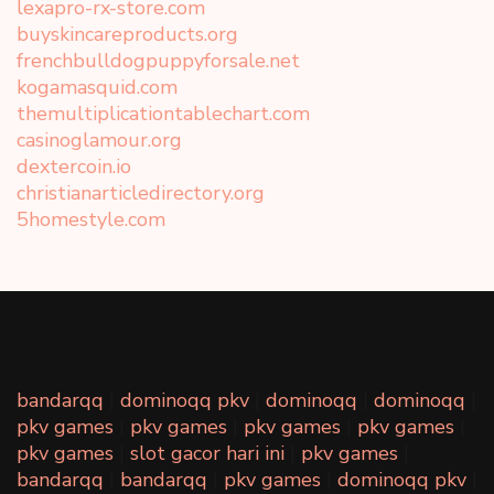
lexapro-rx-store.com
buyskincareproducts.org
frenchbulldogpuppyforsale.net
kogamasquid.com
themultiplicationtablechart.com
casinoglamour.org
dextercoin.io
christianarticledirectory.org
5homestyle.com
bandarqq
|
dominoqq pkv
|
dominoqq
|
dominoqq
|
pkv games
|
pkv games
|
pkv games
|
pkv games
|
pkv games
|
slot gacor hari ini
|
pkv games
|
bandarqq
|
bandarqq
|
pkv games
|
dominoqq pkv
|