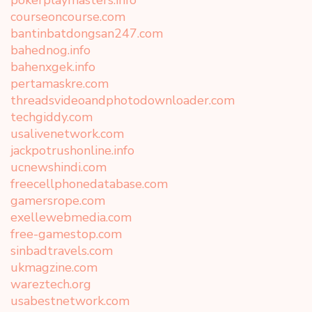
courseoncourse.com
bantinbatdongsan247.com
bahednog.info
bahenxgek.info
pertamaskre.com
threadsvideoandphotodownloader.com
techgiddy.com
usalivenetwork.com
jackpotrushonline.info
ucnewshindi.com
freecellphonedatabase.com
gamersrope.com
exellewebmedia.com
free-gamestop.com
sinbadtravels.com
ukmagzine.com
wareztech.org
usabestnetwork.com