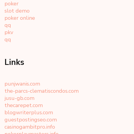
poker
slot demo
poker online
qq
pkv
qq
Links
punjwanis.com
the-parcs-clematiscondos.com
jusu-gb.com
thecarepet.com
blogwriterplus.com
guestpostingseo.com
casinogambitpro.info
pokerplaymasters.info