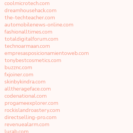
coolmicrotech.com
dreamhousehack.com
the-techteacher.com
automobilenews-online.com
fashionalltimes.com
totaldigitalforum.com
technoarmaan.com
empresasposicionamientoweb.com
tonybestcosmetics.com
buzznc.com
fxjoiner.com
skinbykindra.com
alltherageface.com
codenational.com
progameexplorer.com
rockislandroastery.com
directselling-pro.com
revenuealarm.com
lurab.com