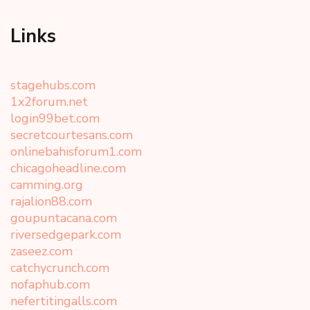
Links
stagehubs.com
1x2forum.net
login99bet.com
secretcourtesans.com
onlinebahisforum1.com
chicagoheadline.com
camming.org
rajalion88.com
goupuntacana.com
riversedgepark.com
zaseez.com
catchycrunch.com
nofaphub.com
nefertitingalls.com