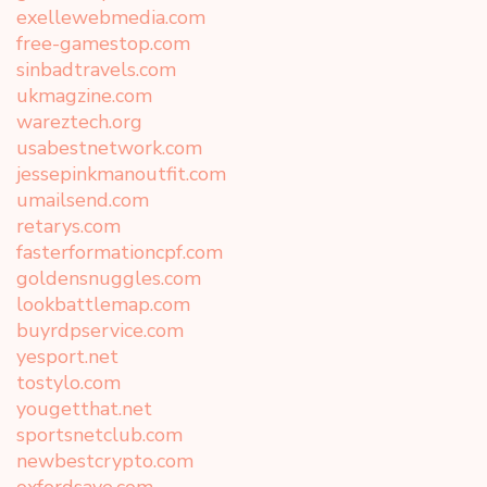
exellewebmedia.com
free-gamestop.com
sinbadtravels.com
ukmagzine.com
wareztech.org
usabestnetwork.com
jessepinkmanoutfit.com
umailsend.com
retarys.com
fasterformationcpf.com
goldensnuggles.com
lookbattlemap.com
buyrdpservice.com
yesport.net
tostylo.com
yougetthat.net
sportsnetclub.com
newbestcrypto.com
oxfordsave.com