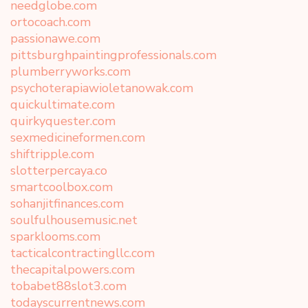
needglobe.com
ortocoach.com
passionawe.com
pittsburghpaintingprofessionals.com
plumberryworks.com
psychoterapiawioletanowak.com
quickultimate.com
quirkyquester.com
sexmedicineformen.com
shiftripple.com
slotterpercaya.co
smartcoolbox.com
sohanjitfinances.com
soulfulhousemusic.net
sparklooms.com
tacticalcontractingllc.com
thecapitalpowers.com
tobabet88slot3.com
todayscurrentnews.com