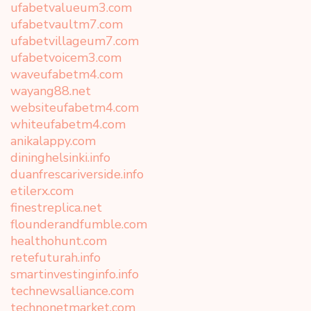
ufabetvalueum3.com
ufabetvaultm7.com
ufabetvillageum7.com
ufabetvoicem3.com
waveufabetm4.com
wayang88.net
websiteufabetm4.com
whiteufabetm4.com
anikalappy.com
dininghelsinki.info
duanfrescariverside.info
etilerx.com
finestreplica.net
flounderandfumble.com
healthohunt.com
retefuturah.info
smartinvestinginfo.info
technewsalliance.com
technonetmarket.com