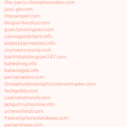
the-parcs-clematiscondos.com
jusu-gb.com
thecarepet.com
blogwriterplus.com
guestpostingseo.com
casinogambitpro.info
pokerplaymasters.info
courseoncourse.com
bantinbatdongsan247.com
bahednog.info
bahenxgek.info
pertamaskre.com
threadsvideoandphotodownloader.com
techgiddy.com
usalivenetwork.com
jackpotrushonline.info
ucnewshindi.com
freecellphonedatabase.com
gamersrope.com