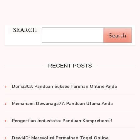
SEARCH
Search
RECENT POSTS
Dunia303: Panduan Sukses Taruhan Online Anda
Memahami Dewanaga77: Panduan Utama Anda
Pengertian Jeniustoto: Panduan Komprehensif
Dewi4D: Merevolusi Permainan Togel Online