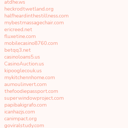
atdhe.ws
heckrodtwetland.org
halfheardinthestillness.com
mybestmassagechair.com
ericreed.net
fluxetine.com
mobilecasino8760.com
betqq3.net
casinoloans5.us
CasinoAuction.us
kipooglecouk.us
mykitchennhome.com
aumoulinvert.com
thefoodiepassport.com
superwindowproject.com
papibakigrafo.com
icanhazjs.com
canimpact.org
goviralstudy.com