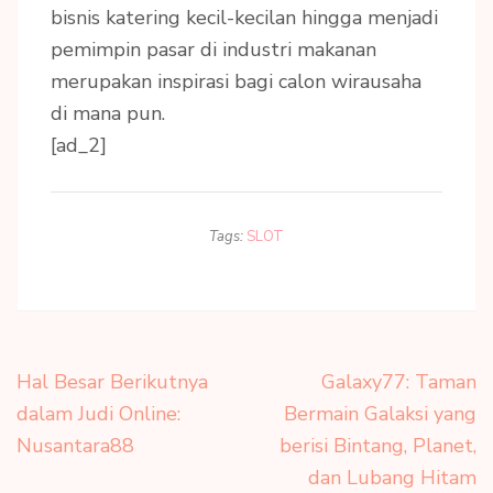
bisnis katering kecil-kecilan hingga menjadi
pemimpin pasar di industri makanan
merupakan inspirasi bagi calon wirausaha
di mana pun.
[ad_2]
Tags:
SLOT
Post
Hal Besar Berikutnya
Galaxy77: Taman
navigation
dalam Judi Online:
Bermain Galaksi yang
Nusantara88
berisi Bintang, Planet,
dan Lubang Hitam