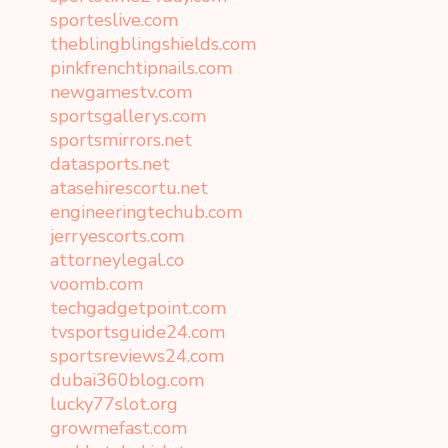
sporteslive.com
theblingblingshields.com
pinkfrenchtipnails.com
newgamestv.com
sportsgallerys.com
sportsmirrors.net
datasports.net
atasehirescortu.net
engineeringtechub.com
jerryescorts.com
attorneylegal.co
voomb.com
techgadgetpoint.com
tvsportsguide24.com
sportsreviews24.com
dubai360blog.com
lucky77slot.org
growmefast.com