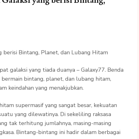
alaksi yang berisi Bintang,
 berisi Bintang, Planet, dan Lubang Hitam
pat galaksi yang tiada duanya – Galaxy77. Benda
n bermain bintang, planet, dan lubang hitam,
am keindahan yang menakjubkan.
hitam supermasif yang sangat besar, kekuatan
atu yang dilewatinya. Di sekeliling raksasa
yang tak terhitung jumlahnya, masing-masing
gkasa. Bintang-bintang ini hadir dalam berbagai