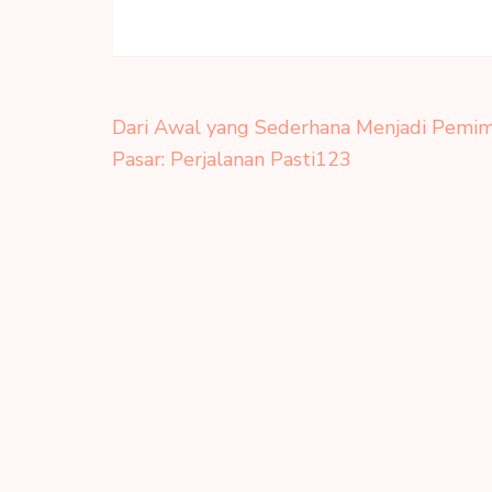
Post
Dari Awal yang Sederhana Menjadi Pemi
navigation
Pasar: Perjalanan Pasti123