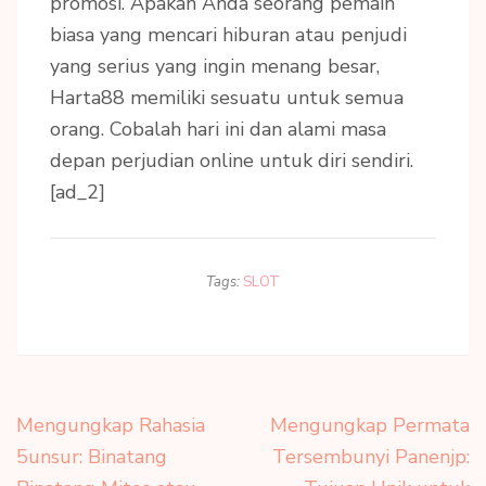
promosi. Apakah Anda seorang pemain
biasa yang mencari hiburan atau penjudi
yang serius yang ingin menang besar,
Harta88 memiliki sesuatu untuk semua
orang. Cobalah hari ini dan alami masa
depan perjudian online untuk diri sendiri.
[ad_2]
Tags:
SLOT
Post
Mengungkap Rahasia
Mengungkap Permata
navigation
5unsur: Binatang
Tersembunyi Panenjp: