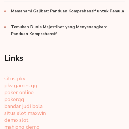
Memahami Gajibet: Panduan Komprehensif untuk Pemula
Temukan Dunia Majestibet yang Menyenangkan:
Panduan Komprehensif
Links
situs pkv
pkv games qq
poker online
pokerqq
bandar judi bola
situs slot maxwin
demo slot
mahjong demo