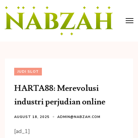
Skip
to
content
(Press
Slot Gacor Hari Ini dengan RTP
Nikmati slot anti rungkat PG Soft hari ini dengan
Enter)
RTP tertinggi untuk peluang menang maksimal.
Tertinggi, Slot Anti Rungkat PG
Slot gacor ini menghadirkan hasil terbaik.
Soft
JUDI SLOT
HARTA88: Merevolusi
industri perjudian online
AUGUST 18, 2025
ADMIN@NABZAH.COM
[ad_1]