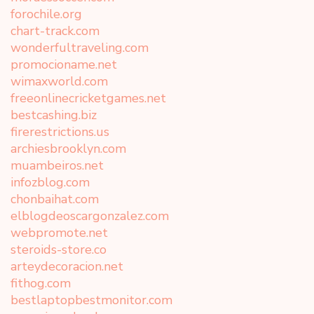
forochile.org
chart-track.com
wonderfultraveling.com
promocioname.net
wimaxworld.com
freeonlinecricketgames.net
bestcashing.biz
firerestrictions.us
archiesbrooklyn.com
muambeiros.net
infozblog.com
chonbaihat.com
elblogdeoscargonzalez.com
webpromote.net
steroids-store.co
arteydecoracion.net
fithog.com
bestlaptopbestmonitor.com