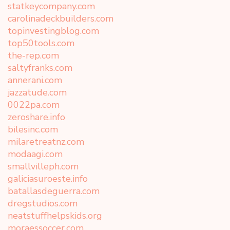
statkeycompany.com
carolinadeckbuilders.com
topinvestingblog.com
top50tools.com
the-rep.com
saltyfranks.com
annerani.com
jazzatude.com
0022pa.com
zeroshare.info
bilesinc.com
milaretreatnz.com
modaagi.com
smallvilleph.com
galiciasuroeste.info
batallasdeguerra.com
dregstudios.com
neatstuffhelpskids.org
moraessoccer.com