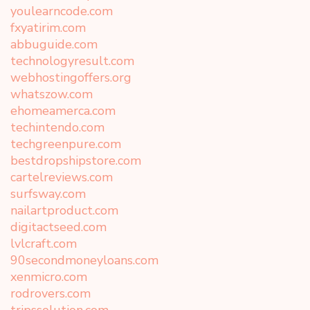
youlearncode.com
fxyatirim.com
abbuguide.com
technologyresult.com
webhostingoffers.org
whatszow.com
ehomeamerca.com
techintendo.com
techgreenpure.com
bestdropshipstore.com
cartelreviews.com
surfsway.com
nailartproduct.com
digitactseed.com
lvlcraft.com
90secondmoneyloans.com
xenmicro.com
rodrovers.com