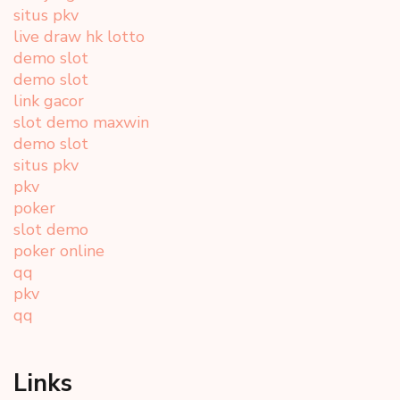
situs pkv
live draw hk lotto
demo slot
demo slot
link gacor
slot demo maxwin
demo slot
situs pkv
pkv
poker
slot demo
poker online
qq
pkv
qq
Links