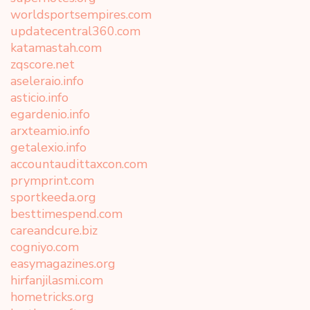
worldsportsempires.com
updatecentral360.com
katamastah.com
zqscore.net
aseleraio.info
asticio.info
egardenio.info
arxteamio.info
getalexio.info
accountaudittaxcon.com
prymprint.com
sportkeeda.org
besttimespend.com
careandcure.biz
cogniyo.com
easymagazines.org
hirfanjilasmi.com
hometricks.org