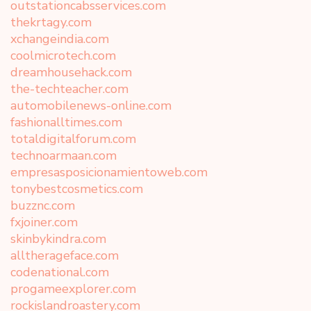
outstationcabsservices.com
thekrtagy.com
xchangeindia.com
coolmicrotech.com
dreamhousehack.com
the-techteacher.com
automobilenews-online.com
fashionalltimes.com
totaldigitalforum.com
technoarmaan.com
empresasposicionamientoweb.com
tonybestcosmetics.com
buzznc.com
fxjoiner.com
skinbykindra.com
alltherageface.com
codenational.com
progameexplorer.com
rockislandroastery.com