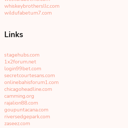
whiskeybrothersllc.com
wildufabetum7.com
Links
stagehubs.com
1x2forum.net
login99bet.com
secretcourtesans.com
onlinebahisforum1.com
chicagoheadline.com
camming.org
rajalion88.com
goupuntacana.com
riversedgepark.com
zaseez.com