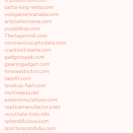
tripssolution.com
satta-king-india.com
yukigassencanada.com
articlehorizone.com
yuqqbbzp.com
7betagents6.com
coronavirusuptodate.com
crackinstreams.com
gadgetspak.com
gearsngadget.com
hireseodoctor.com
lapsfit.com
levelup-fast.com
mytreepla.net
pokersimulations.com
replicamanufactory.net
rezultate-loto.info
splendifulous.com
sportsrecords4u.com