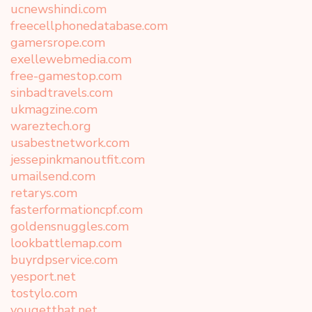
ucnewshindi.com
freecellphonedatabase.com
gamersrope.com
exellewebmedia.com
free-gamestop.com
sinbadtravels.com
ukmagzine.com
wareztech.org
usabestnetwork.com
jessepinkmanoutfit.com
umailsend.com
retarys.com
fasterformationcpf.com
goldensnuggles.com
lookbattlemap.com
buyrdpservice.com
yesport.net
tostylo.com
yougetthat.net