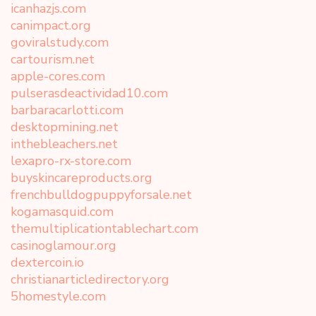
icanhazjs.com
canimpact.org
goviralstudy.com
cartourism.net
apple-cores.com
pulserasdeactividad10.com
barbaracarlotti.com
desktopmining.net
inthebleachers.net
lexapro-rx-store.com
buyskincareproducts.org
frenchbulldogpuppyforsale.net
kogamasquid.com
themultiplicationtablechart.com
casinoglamour.org
dextercoin.io
christianarticledirectory.org
5homestyle.com