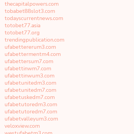
thecapitalpowers.com
tobabet88slot3.com
todayscurrentnews.com
totobet77.asia
totobet77.org
trendingpublication.com
ufabettererum3.com
ufabettermentm4.com
ufabettersum7.com
ufabettinwm7.com
ufabettinwum3.com
ufabetunitedm3.com
ufabetunitedm7.com
ufabetuskedm7.com
ufabetutoredm3.com
ufabetutoredm7.com
ufabetvalleyum3.com
veloxview.com
westufabetm3.com