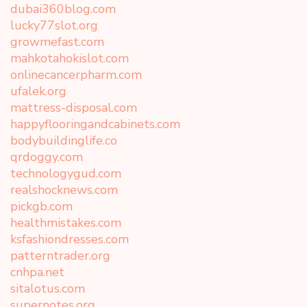
dubai360blog.com
lucky77slot.org
growmefast.com
mahkotahokislot.com
onlinecancerpharm.com
ufalek.org
mattress-disposal.com
happyflooringandcabinets.com
bodybuildinglife.co
qrdoggy.com
technologygud.com
realshocknews.com
pickgb.com
healthmistakes.com
ksfashiondresses.com
patterntrader.org
cnhpa.net
sitalotus.com
supernotes.org