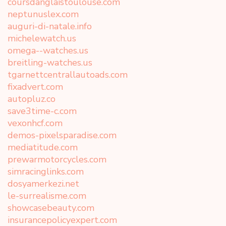
coursdanglaistoulouse.com
neptunuslex.com
auguri-di-natale.info
michelewatch.us
omega--watches.us
breitling-watches.us
tgarnettcentrallautoads.com
fixadvert.com
autopluz.co
save3time-c.com
vexonhcf.com
demos-pixelsparadise.com
mediatitude.com
prewarmotorcycles.com
simracinglinks.com
dosyamerkezi.net
le-surrealisme.com
showcasebeauty.com
insurancepolicyexpert.com