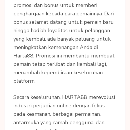
promosi dan bonus untuk memberi
penghargaan kepada para pemainnya. Dari
bonus selamat datang untuk pemain baru
hingga hadiah loyalitas untuk pelanggan
yang kembali, ada banyak peluang untuk
meningkatkan kemenangan Anda di
Harta88. Promosi ini membantu membuat
pemain tetap terlibat dan kembali lagi,
menambah kegembiraan keseluruhan
platform.
Secara keseluruhan, HARTA88 merevolusi
industri perjudian online dengan fokus
pada keamanan, berbagai permainan,
antarmuka yang ramah pengguna, dan