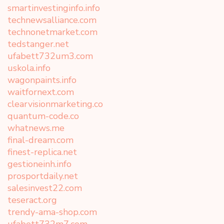
smartinvestinginfo.info
technewsalliance.com
technonetmarket.com
tedstanger.net
ufabett732um3.com
uskola.info
wagonpaints.info
waitfornext.com
clearvisionmarketing.co
quantum-code.co
whatnews.me
final-dream.com
finest-replica.net
gestioneinh.info
prosportdaily.net
salesinvest22.com
teseract.org
trendy-ama-shop.com