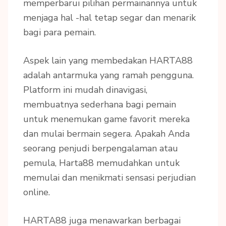
memperbarui pilihan permainannya untuk
menjaga hal -hal tetap segar dan menarik
bagi para pemain.
Aspek lain yang membedakan HARTA88
adalah antarmuka yang ramah pengguna.
Platform ini mudah dinavigasi,
membuatnya sederhana bagi pemain
untuk menemukan game favorit mereka
dan mulai bermain segera. Apakah Anda
seorang penjudi berpengalaman atau
pemula, Harta88 memudahkan untuk
memulai dan menikmati sensasi perjudian
online.
HARTA88 juga menawarkan berbagai