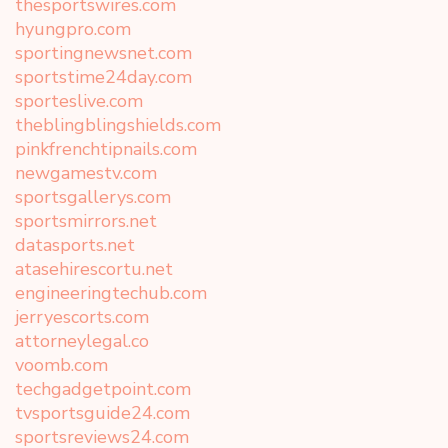
thesportswires.com
hyungpro.com
sportingnewsnet.com
sportstime24day.com
sporteslive.com
theblingblingshields.com
pinkfrenchtipnails.com
newgamestv.com
sportsgallerys.com
sportsmirrors.net
datasports.net
atasehirescortu.net
engineeringtechub.com
jerryescorts.com
attorneylegal.co
voomb.com
techgadgetpoint.com
tvsportsguide24.com
sportsreviews24.com