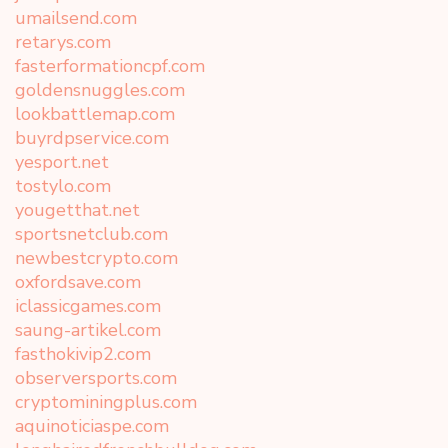
umailsend.com
retarys.com
fasterformationcpf.com
goldensnuggles.com
lookbattlemap.com
buyrdpservice.com
yesport.net
tostylo.com
yougetthat.net
sportsnetclub.com
newbestcrypto.com
oxfordsave.com
iclassicgames.com
saung-artikel.com
fasthokivip2.com
observersports.com
cryptominingplus.com
aquinoticiaspe.com