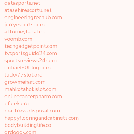
datasports.net
atasehirescortu.net
engineeringtechub.com
jerryescorts.com
attorneylegal.co
voomb.com
techgadgetpoint.com
tvsportsguide24.com
sportsreviews24.com
dubai360blog.com
lucky77slot.org
growmefast.com
mahkotahokislot.com
onlinecancerpharm.com
ufalek.org
mattress-disposal.com
happyflooringandcabinets.com
bodybuildinglife.co
qrdoggy.com