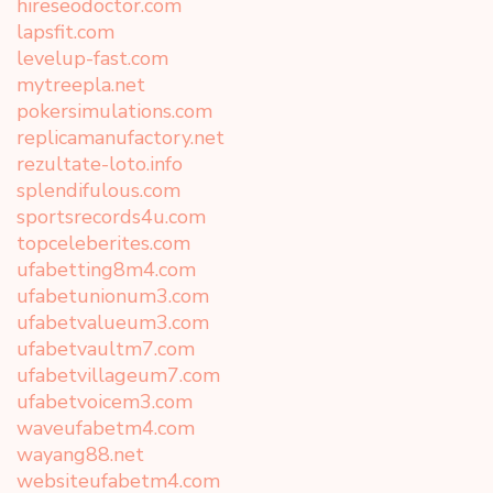
hireseodoctor.com
lapsfit.com
levelup-fast.com
mytreepla.net
pokersimulations.com
replicamanufactory.net
rezultate-loto.info
splendifulous.com
sportsrecords4u.com
topceleberites.com
ufabetting8m4.com
ufabetunionum3.com
ufabetvalueum3.com
ufabetvaultm7.com
ufabetvillageum7.com
ufabetvoicem3.com
waveufabetm4.com
wayang88.net
websiteufabetm4.com