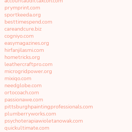
accountaudittaxcon.com
prymprint.com
sportkeeda.org
besttimespend.com
careandcure.biz
cogniyo.com
easymagazines.org
hirfanjilasmi.com
hometricks.org
leathercraftpro.com
microgridpower.org
mixiqo.com
needglobe.com
ortocoach.com
passionawe.com
pittsburghpaintingprofessionals.com
plumberryworks.com
psychoterapiawioletanowak.com
quickultimate.com