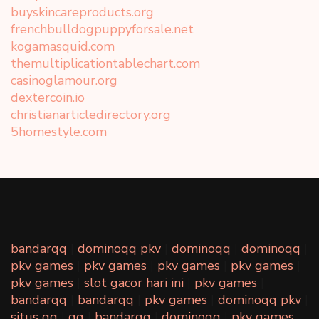
buyskincareproducts.org
frenchbulldogpuppyforsale.net
kogamasquid.com
themultiplicationtablechart.com
casinoglamour.org
dextercoin.io
christianarticledirectory.org
5homestyle.com
bandarqq
|
dominoqq pkv
|
dominoqq
|
dominoqq
|
pkv games
|
pkv games
|
pkv games
|
pkv games
|
pkv games
|
slot gacor hari ini
|
pkv games
|
bandarqq
|
bandarqq
|
pkv games
|
dominoqq pkv
|
situs qq
|
qq
|
bandarqq
|
dominoqq
|
pkv games