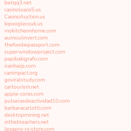
betqq3.net
casinoloans5.us
CasinoAuction.us
kipooglecouk.us
mykitchennhome.com
aumoulinvert.com
thefoodiepassport.com
superwindowproject.com
papibakigrafo.com
icanhazjs.com
canimpact.org
goviralstudy.com
cartourism.net
apple-cores.com
pulserasdeactividad10.com
barbaracarlotti.com
desktopmining.net
inthebleachers.net
lexapro-rx-store.com