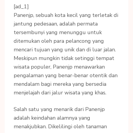
[ad_1]
Panenjp, sebuah kota kecil yang terletak di
jantung pedesaan, adalah permata
tersembunyi yang menunggu untuk
ditemukan oleh para pelancong yang
mencari tujuan yang unik dan di luar jalan.
Meskipun mungkin tidak setinggi tempat
wisata populer, Panenjp menawarkan
pengalaman yang benar-benar otentik dan
mendalam bagi mereka yang bersedia
menjelajah dari jalur wisata yang khas.
Salah satu yang menarik dari Panenjp
adalah keindahan alamnya yang
menakjubkan. Dikelilingi oleh tanaman