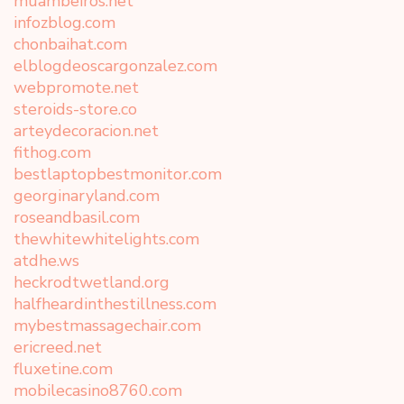
muambeiros.net
infozblog.com
chonbaihat.com
elblogdeoscargonzalez.com
webpromote.net
steroids-store.co
arteydecoracion.net
fithog.com
bestlaptopbestmonitor.com
georginaryland.com
roseandbasil.com
thewhitewhitelights.com
atdhe.ws
heckrodtwetland.org
halfheardinthestillness.com
mybestmassagechair.com
ericreed.net
fluxetine.com
mobilecasino8760.com