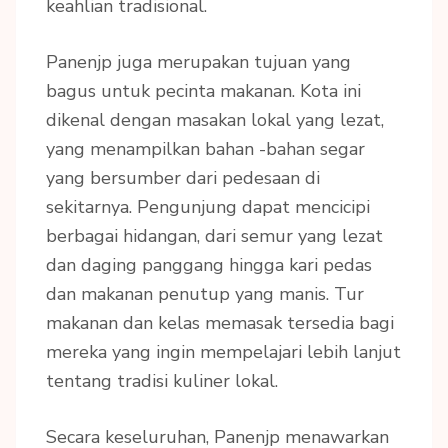
keahlian tradisional.
Panenjp juga merupakan tujuan yang
bagus untuk pecinta makanan. Kota ini
dikenal dengan masakan lokal yang lezat,
yang menampilkan bahan -bahan segar
yang bersumber dari pedesaan di
sekitarnya. Pengunjung dapat mencicipi
berbagai hidangan, dari semur yang lezat
dan daging panggang hingga kari pedas
dan makanan penutup yang manis. Tur
makanan dan kelas memasak tersedia bagi
mereka yang ingin mempelajari lebih lanjut
tentang tradisi kuliner lokal.
Secara keseluruhan, Panenjp menawarkan