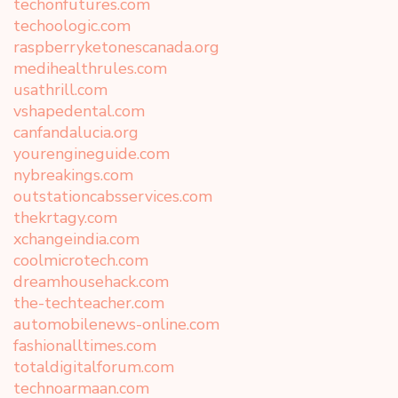
techonfutures.com
techoologic.com
raspberryketonescanada.org
medihealthrules.com
usathrill.com
vshapedental.com
canfandalucia.org
yourengineguide.com
nybreakings.com
outstationcabsservices.com
thekrtagy.com
xchangeindia.com
coolmicrotech.com
dreamhousehack.com
the-techteacher.com
automobilenews-online.com
fashionalltimes.com
totaldigitalforum.com
technoarmaan.com